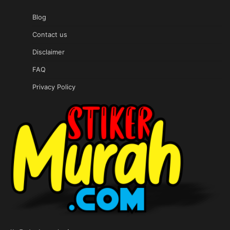
Blog
Contact us
Disclaimer
FAQ
Privacy Policy