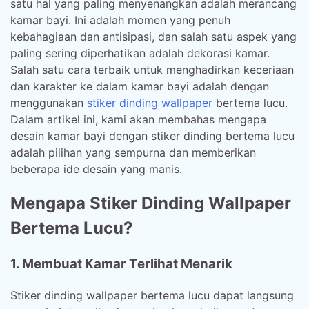
satu hal yang paling menyenangkan adalah merancang
kamar bayi. Ini adalah momen yang penuh
kebahagiaan dan antisipasi, dan salah satu aspek yang
paling sering diperhatikan adalah dekorasi kamar.
Salah satu cara terbaik untuk menghadirkan keceriaan
dan karakter ke dalam kamar bayi adalah dengan
menggunakan
stiker dinding wallpaper
bertema lucu.
Dalam artikel ini, kami akan membahas mengapa
desain kamar bayi dengan stiker dinding bertema lucu
adalah pilihan yang sempurna dan memberikan
beberapa ide desain yang manis.
Mengapa Stiker Dinding Wallpaper
Bertema Lucu?
1. Membuat Kamar Terlihat Menarik
Stiker dinding wallpaper bertema lucu dapat langsung