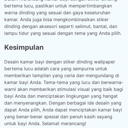
bertema lucu, pastikan untuk mempertimbangkan
warna dinding yang sesuai dan gaya keseluruhan
kamar. Anda juga bisa mengkombinasikan stiker
dinding dengan aksesori seperti selimut, bantal, dan
lampu tidur yang sesuai dengan tema yang Anda pilih.
Kesimpulan
Desain kamar bayi dengan stiker dinding wallpaper
bertema lucu adalah cara yang sempurna untuk
memberikan tampilan yang ceria dan mengundang di
kamar bayi Anda. Tema-tema yang lucu dan berwarna-
warni akan memberikan stimulasi visual yang baik bagi
bayi Anda dan menciptakan lingkungan yang hangat
dan menyenangkan. Dengan berbagai ide desain yang
dapat Anda pilih, Anda dapat menciptakan kamar bayi
yang benar-benar spesial dan penuh kasih sayang
untuk bayi Anda. Selamat merancang!