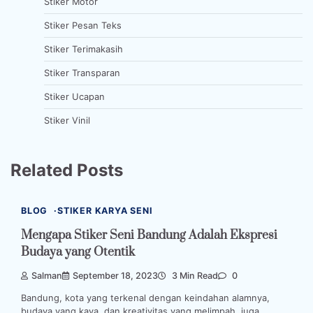
Stiker Motor
Stiker Pesan Teks
Stiker Terimakasih
Stiker Transparan
Stiker Ucapan
Stiker Vinil
Related Posts
BLOG
STIKER KARYA SENI
Mengapa Stiker Seni Bandung Adalah Ekspresi
Budaya yang Otentik
Salman
September 18, 2023
3 Min Read
0
Bandung, kota yang terkenal dengan keindahan alamnya,
budaya yang kaya, dan kreativitas yang melimpah, juga