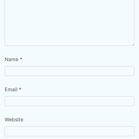
Name
*
Email
*
Website