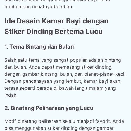
tumbuh dan minatnya berubah.
Ide Desain Kamar Bayi dengan
Stiker Dinding Bertema Lucu
1. Tema Bintang dan Bulan
Salah satu tema yang sangat populer adalah bintang
dan bulan. Anda dapat memasang stiker dinding
dengan gambar bintang, bulan, dan planet-planet kecil.
Dengan pencahayaan yang lembut, kamar bayi akan
terasa seperti berada di bawah langit malam yang
indah.
2. Binatang Peliharaan yang Lucu
Motif binatang peliharaan selalu menjadi favorit. Anda
bisa menggunakan stiker dinding dengan gambar