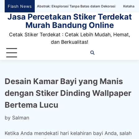
Skip
Flash News
aper Bertema Abstrak: Eksplorasi Tanpa Batas dalam Dekorasi
Ketahanan Stiker 
to
Jasa Percetakan Stiker Terdekat
content
Murah Bandung Online
Cetak Stiker Terdekat : Cetak Lebih Mudah, Hemat,
dan Berkualitas!
Home
Privacy
FAQ
Blog
Conta
Dis
Policy
us
Desain Kamar Bayi yang Manis
dengan Stiker Dinding Wallpaper
Bertema Lucu
by
Salman
Ketika Anda mendekati hari kelahiran bayi Anda, salah