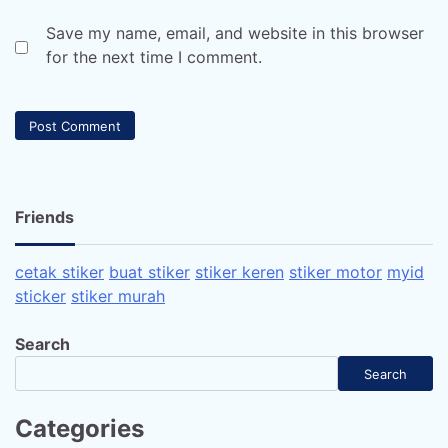
Save my name, email, and website in this browser
for the next time I comment.
Friends
cetak stiker
buat stiker
stiker keren
stiker motor
myid
sticker
stiker murah
Search
Search
Categories