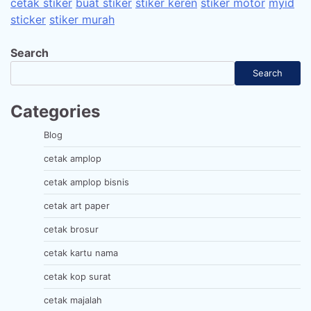
cetak stiker
buat stiker
stiker keren
stiker motor
myid
sticker
stiker murah
Search
Search
Categories
Blog
cetak amplop
cetak amplop bisnis
cetak art paper
cetak brosur
cetak kartu nama
cetak kop surat
cetak majalah