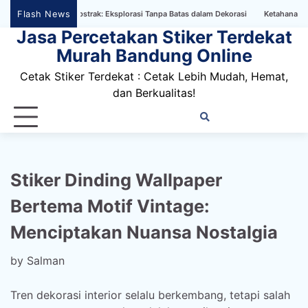
Skip
Flash News
r Bertema Abstrak: Eksplorasi Tanpa Batas dalam Dekorasi
Ketahanan Stiker Din
to
Jasa Percetakan Stiker Terdekat
content
Murah Bandung Online
Cetak Stiker Terdekat : Cetak Lebih Mudah, Hemat,
dan Berkualitas!
Home
Privacy
FAQ
Blog
Conta
Dis
Policy
us
Stiker Dinding Wallpaper
Bertema Motif Vintage:
Menciptakan Nuansa Nostalgia
by
Salman
Tren dekorasi interior selalu berkembang, tetapi salah