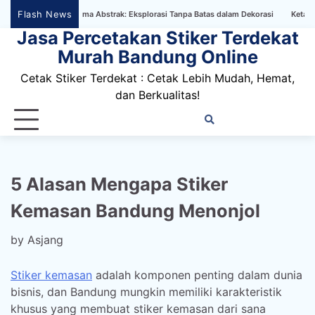
Skip
Flash News
Wallpaper Bertema Abstrak: Eksplorasi Tanpa Batas dalam Dekorasi
Ketahanan St
to
Jasa Percetakan Stiker Terdekat
content
Murah Bandung Online
Cetak Stiker Terdekat : Cetak Lebih Mudah, Hemat,
dan Berkualitas!
Home
Privacy
FAQ
Blog
Conta
Dis
Policy
us
5 Alasan Mengapa Stiker
Kemasan Bandung Menonjol
by
Asjang
Stiker kemasan
adalah komponen penting dalam dunia
bisnis, dan Bandung mungkin memiliki karakteristik
khusus yang membuat stiker kemasan dari sana