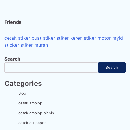
Friends
cetak stiker
buat stiker
stiker keren
stiker motor
myid
sticker
stiker murah
Search
Search
Categories
Blog
cetak amplop
cetak amplop bisnis
cetak art paper