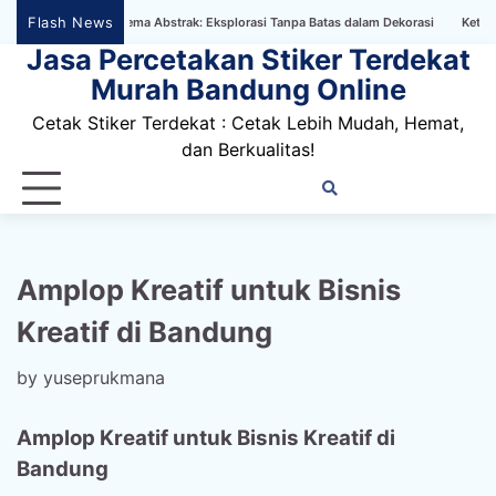
Skip
Flash News
allpaper Bertema Abstrak: Eksplorasi Tanpa Batas dalam Dekorasi
Ketahanan Sti
to
Jasa Percetakan Stiker Terdekat
content
Murah Bandung Online
Cetak Stiker Terdekat : Cetak Lebih Mudah, Hemat,
dan Berkualitas!
Home
Privacy
FAQ
Blog
Conta
Dis
Policy
us
Amplop Kreatif untuk Bisnis
Kreatif di Bandung
by
yuseprukmana
Amplop Kreatif untuk Bisnis Kreatif di
Bandung