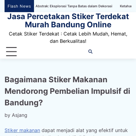
Skip
Flash News
paper Bertema Abstrak: Eksplorasi Tanpa Batas dalam Dekorasi
Ketahanan Stiker 
to
Jasa Percetakan Stiker Terdekat
content
Murah Bandung Online
Cetak Stiker Terdekat : Cetak Lebih Mudah, Hemat,
dan Berkualitas!
Home
Privacy
FAQ
Blog
Conta
Dis
Policy
us
Bagaimana Stiker Makanan
Mendorong Pembelian Impulsif di
Bandung?
by
Asjang
Stiker makanan
dapat menjadi alat yang efektif untuk