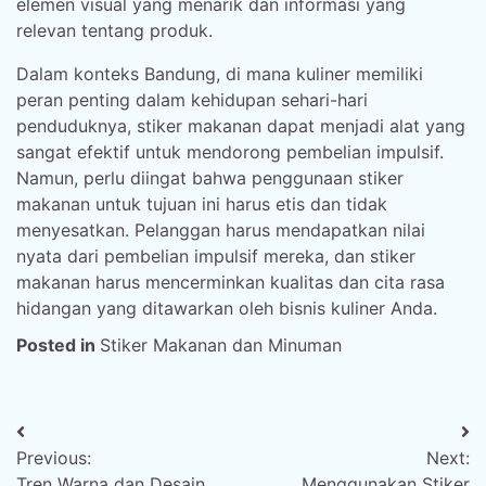
elemen visual yang menarik dan informasi yang
relevan tentang produk.
Dalam konteks Bandung, di mana kuliner memiliki
peran penting dalam kehidupan sehari-hari
penduduknya, stiker makanan dapat menjadi alat yang
sangat efektif untuk mendorong pembelian impulsif.
Namun, perlu diingat bahwa penggunaan stiker
makanan untuk tujuan ini harus etis dan tidak
menyesatkan. Pelanggan harus mendapatkan nilai
nyata dari pembelian impulsif mereka, dan stiker
makanan harus mencerminkan kualitas dan cita rasa
hidangan yang ditawarkan oleh bisnis kuliner Anda.
Posted in
Stiker Makanan dan Minuman
Post
Previous:
Next:
navigation
Tren Warna dan Desain
Menggunakan Stiker