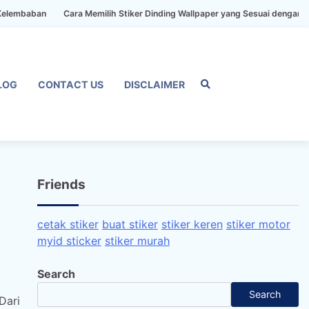
Cara Memilih Stiker Dinding Wallpaper yang Sesuai dengan Gaya Rumah
LOG
CONTACT US
DISCLAIMER
Home
Privacy
FAQ
Blog
Conta
Dis
Policy
us
Friends
cetak stiker
buat stiker
stiker keren
stiker motor
myid sticker
stiker murah
Search
Search
Dari