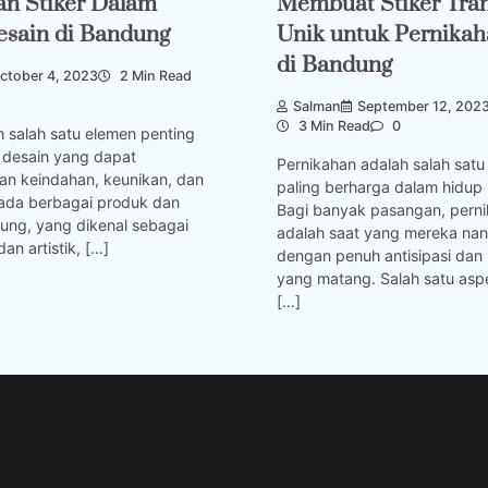
an Stiker Dalam
Membuat Stiker Tra
esain di Bandung
Unik untuk Pernika
di Bandung
ctober 4, 2023
2 Min Read
Salman
September 12, 202
3 Min Read
0
h salah satu elemen penting
 desain yang dapat
Pernikahan adalah salah sat
n keindahan, keunikan, dan
paling berharga dalam hidup
pada berbagai produk dan
Bagi banyak pasangan, pern
ung, yang dikenal sebagai
adalah saat yang mereka nan
dan artistik, […]
dengan penuh antisipasi dan
yang matang. Salah satu asp
[…]