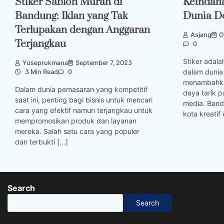
Stiker Sablon Murah di
Keindah
Bandung: Iklan yang Tak
Dunia D
Terlupakan dengan Anggaran
Asjang
O
Terjangkau
0
Stiker adala
Yuseprukmana
September 7, 2023
dalam dunia
3 Min Read
0
menambahka
Dalam dunia pemasaran yang kompetitif
daya tarik 
saat ini, penting bagi bisnis untuk mencari
media. Band
cara yang efektif namun terjangkau untuk
kota kreatif 
mempromosikan produk dan layanan
mereka. Salah satu cara yang populer
dan terbukti […]
Search
Search