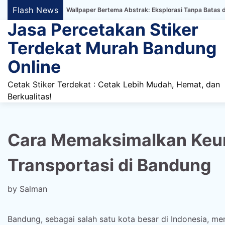
Skip
Flash News
ker Dinding Wallpaper Bertema Abstrak: Eksplorasi Tanpa Batas dalam Dekor
to
Jasa Percetakan Stiker
content
Terdekat Murah Bandung
Online
Cetak Stiker Terdekat : Cetak Lebih Mudah, Hemat, dan
Berkualitas!
Cara Memaksimalkan Keunt
Transportasi di Bandung
by
Salman
Bandung, sebagai salah satu kota besar di Indonesia, memi