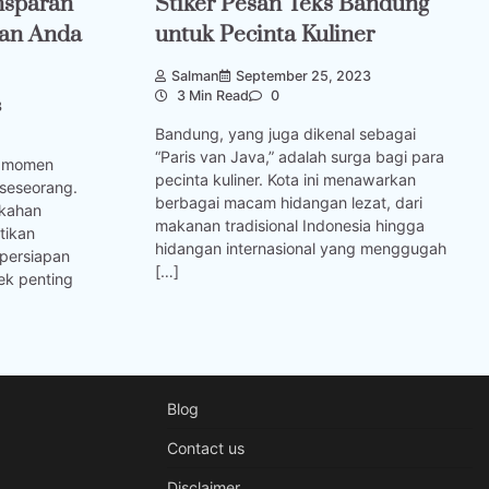
nsparan
Stiker Pesan Teks Bandung
han Anda
untuk Pecinta Kuliner
Salman
September 25, 2023
3 Min Read
0
3
Bandung, yang juga dikenal sebagai
“Paris van Java,” adalah surga bagi para
u momen
pecinta kuliner. Kota ini menawarkan
 seseorang.
berbagai macam hidangan lezat, dari
ikahan
makanan tradisional Indonesia hingga
tikan
hidangan internasional yang menggugah
 persiapan
[…]
ek penting
Blog
Contact us
Disclaimer