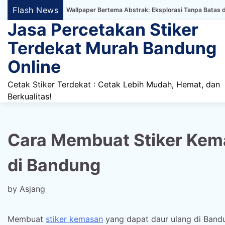
Skip
Flash News
iker Dinding Wallpaper Bertema Abstrak: Eksplorasi Tanpa Batas dalam Deko
to
Jasa Percetakan Stiker
content
Terdekat Murah Bandung
Online
Cetak Stiker Terdekat : Cetak Lebih Mudah, Hemat, dan
Berkualitas!
Cara Membuat Stiker Kem
di Bandung
by
Asjang
Membuat
stiker kemasan
yang dapat daur ulang di Band