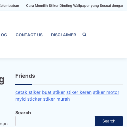
n
Cara Memilih Stiker Dinding Wallpaper yang Sesuai dengan Gaya Rum
LOG
CONTACT US
DISCLAIMER
Home
Privacy
FAQ
Blog
Conta
Dis
Policy
us
Friends
g
cetak stiker
buat stiker
stiker keren
stiker motor
myid sticker
stiker murah
Search
Search
 dan