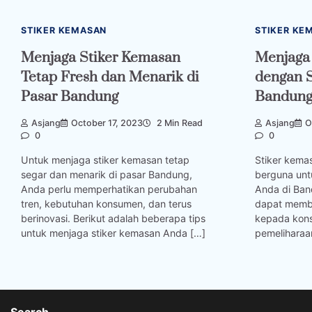
STIKER KEMASAN
STIKER KE
Menjaga Stiker Kemasan
Menjaga 
Tetap Fresh dan Menarik di
dengan S
Pasar Bandung
Bandun
Asjang
October 17, 2023
2 Min Read
Asjang
O
0
0
Untuk menjaga stiker kemasan tetap
Stiker kema
segar dan menarik di pasar Bandung,
berguna unt
Anda perlu memperhatikan perubahan
Anda di Band
tren, kebutuhan konsumen, dan terus
dapat membe
berinovasi. Berikut adalah beberapa tips
kepada kon
untuk menjaga stiker kemasan Anda […]
pemeliharaa
Search