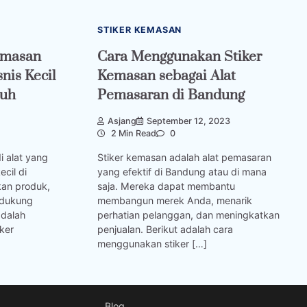
STIKER KEMASAN
emasan
Cara Menggunakan Stiker
is Kecil
Kemasan sebagai Alat
buh
Pemasaran di Bandung
Asjang
September 12, 2023
2 Min Read
0
i alat yang
Stiker kemasan adalah alat pemasaran
ecil di
yang efektif di Bandung atau di mana
an produk,
saja. Mereka dapat membantu
dukung
membangun merek Anda, menarik
adalah
perhatian pelanggan, dan meningkatkan
ker
penjualan. Berikut adalah cara
menggunakan stiker […]
Blog