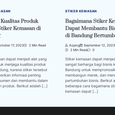
MASAN
STIKER KEMASAN
Kualitas Produk
Bagaimana Stiker K
tiker Kemasan di
Dapat Membantu Bisn
g
di Bandung Bertum
ctober 17, 2023
2 Min Read
Asjang
September 12, 2023
2 Min Read
0
san dapat menjadi alat yang
Stiker kemasan dapat menjad
uk menjaga kualitas produk
sangat berharga bagi bisnis k
ung, karena stiker tersebut
Bandung untuk mempromosik
rikan informasi penting
membangun merek, dan men
sumen dan membantu dalam
pertumbuhan bisnis. Berikut 
n produk. Berikut adalah […]
beberapa cara bagaimana sti
kemasan dapat […]