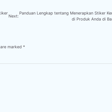
iker
Panduan Lengkap tentang Menerapkan Stiker K
Next:
di Produk Anda di B
s are marked
*