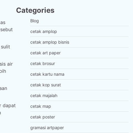
Categories
Blog
tas
rsebut
cetak amplop
cetak amplop bisnis
sulit
cetak art paper
is air
cetak brosur
bih
cetak kartu nama
cetak kop surat
aan
cetak majalah
r dapat
cetak map
n
cetak poster
gramasi artpaper