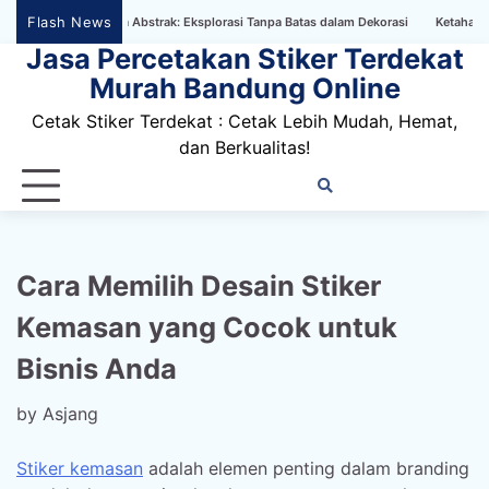
Skip
Flash News
aper Bertema Abstrak: Eksplorasi Tanpa Batas dalam Dekorasi
Ketahanan Stiker 
to
Jasa Percetakan Stiker Terdekat
content
Murah Bandung Online
Cetak Stiker Terdekat : Cetak Lebih Mudah, Hemat,
dan Berkualitas!
Home
Privacy
FAQ
Blog
Conta
Dis
Policy
us
Cara Memilih Desain Stiker
Kemasan yang Cocok untuk
Bisnis Anda
by
Asjang
Stiker kemasan
adalah elemen penting dalam branding