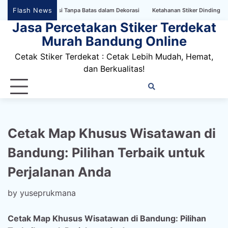
Skip
Flash News
rak: Eksplorasi Tanpa Batas dalam Dekorasi
Ketahanan Stiker Dinding Wallpape
to
Jasa Percetakan Stiker Terdekat
content
Murah Bandung Online
Cetak Stiker Terdekat : Cetak Lebih Mudah, Hemat,
dan Berkualitas!
Home
Privacy
FAQ
Blog
Conta
Dis
Policy
us
Cetak Map Khusus Wisatawan di
Bandung: Pilihan Terbaik untuk
Perjalanan Anda
by
yuseprukmana
Cetak Map Khusus Wisatawan di Bandung: Pilihan