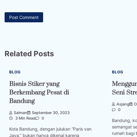
Related Posts
BLOG
BLOG
Bisnis Stiker yang
Menggun
Berkembang Pesat di
Seni Str
Bandung
Asjang
O
0
Salman
September 30, 2023
3 Min Read
0
Bandung, ko
semangat se
Kota Bandung, dengan julukan “Paris van
rumah bagi 
Java,” bukan hanya dikenal karena