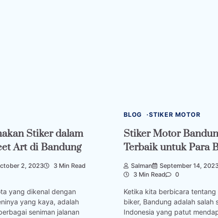
BLOG
STIKER MOTOR
akan Stiker dalam
Stiker Motor Bandu
eet Art di Bandung
Terbaik untuk Para B
ctober 2, 2023
3 Min Read
Salman
September 14, 202
3 Min Read
0
ta yang dikenal dengan
Ketika kita berbicara tentan
ninya yang kaya, adalah
biker, Bandung adalah salah s
berbagai seniman jalanan
Indonesia yang patut menda