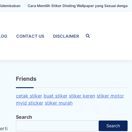
ban
Cara Memilih Stiker Dinding Wallpaper yang Sesuai dengan Gaya Ru
LOG
CONTACT US
DISCLAIMER
Home
Privacy
FAQ
Blog
Conta
Dis
Policy
us
Friends
cetak stiker
buat stiker
stiker keren
stiker motor
myid sticker
stiker murah
Search
Search
erti