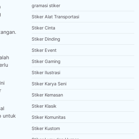
gramasi stiker
n
g
Stiker Alat Transportasi
Stiker Cinta
tangan.
Stiker Dinding
Stiker Event
alah
Stiker Gaming
erlu
Stiker Ilustrasi
ni
Stiker Karya Seni
r
Stiker Kemasan
Stiker Klasik
al
p untuk
Stiker Komunitas
Stiker Kustom