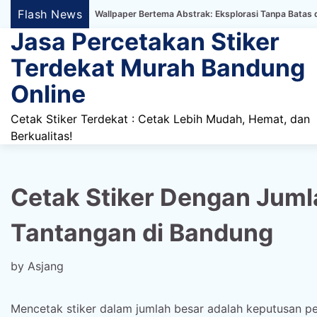
Skip
Flash News
tiker Dinding Wallpaper Bertema Abstrak: Eksplorasi Tanpa Batas dalam De
to
Jasa Percetakan Stiker
content
Terdekat Murah Bandung
Online
Cetak Stiker Terdekat : Cetak Lebih Mudah, Hemat, dan
Berkualitas!
Cetak Stiker Dengan Juml
Tantangan di Bandung
by
Asjang
Mencetak stiker dalam jumlah besar adalah keputusan pen