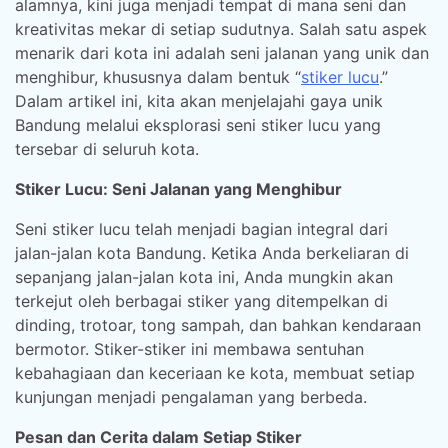
alamnya, kini juga menjadi tempat di mana seni dan
kreativitas mekar di setiap sudutnya. Salah satu aspek
menarik dari kota ini adalah seni jalanan yang unik dan
menghibur, khususnya dalam bentuk “
stiker lucu
.”
Dalam artikel ini, kita akan menjelajahi gaya unik
Bandung melalui eksplorasi seni stiker lucu yang
tersebar di seluruh kota.
Stiker Lucu: Seni Jalanan yang Menghibur
Seni stiker lucu telah menjadi bagian integral dari
jalan-jalan kota Bandung. Ketika Anda berkeliaran di
sepanjang jalan-jalan kota ini, Anda mungkin akan
terkejut oleh berbagai stiker yang ditempelkan di
dinding, trotoar, tong sampah, dan bahkan kendaraan
bermotor. Stiker-stiker ini membawa sentuhan
kebahagiaan dan keceriaan ke kota, membuat setiap
kunjungan menjadi pengalaman yang berbeda.
Pesan dan Cerita dalam Setiap Stiker