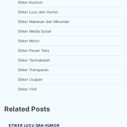
Stiker Kustom
Stiker Lucu dan Humor
Stiker Makanan dan Minuman
Stiker Media Sosial
Stiker Motor
Stiker Pesan Teks
Stiker Terimakasih
Stiker Transparan
Stiker Ucapan
Stiker Vinil
Related Posts
STIKER LUCU DAN HUMOR