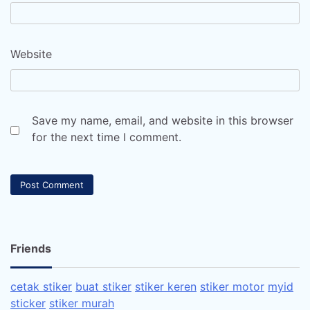
Website
Save my name, email, and website in this browser
for the next time I comment.
Friends
cetak stiker
buat stiker
stiker keren
stiker motor
myid
sticker
stiker murah