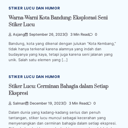
STIKER LUCU DAN HUMOR
Warna-Warni Kota Bandung: Eksplorasi Seni
Stiker Lucu
Asjang
September 26, 2023
3 Min Read
0
Bandung, kota yang dikenal dengan julukan “Kota Kembang,”
tidak hanya terkenal karena alamnya yang indah dan
budayanya yang kaya, tetapi juga karena seni jalanan yang
unik. Salah satu elemen yang […]
STIKER LUCU DAN HUMOR
Stiker Lucu: Cerminan Bahagia dalam Setiap
Ekspresi
Salman
December 19, 2023
3 Min Read
0
Dalam dunia yang kadang-kadang serius dan penuh
tantangan, stiker lucu muncul sebagai kecerahan yang
menyenangkan dan cerminan bahagia dalam setiap ekspresi.