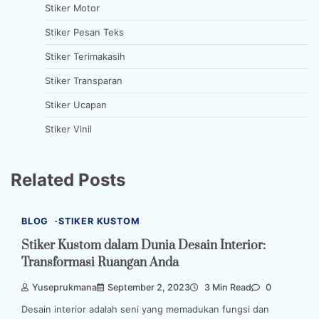
Stiker Motor
Stiker Pesan Teks
Stiker Terimakasih
Stiker Transparan
Stiker Ucapan
Stiker Vinil
Related Posts
BLOG
STIKER KUSTOM
Stiker Kustom dalam Dunia Desain Interior:
Transformasi Ruangan Anda
Yuseprukmana
September 2, 2023
3 Min Read
0
Desain interior adalah seni yang memadukan fungsi dan