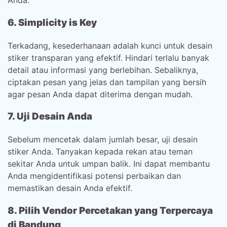
Anda.
6. Simplicity is Key
Terkadang, kesederhanaan adalah kunci untuk desain
stiker transparan yang efektif. Hindari terlalu banyak
detail atau informasi yang berlebihan. Sebaliknya,
ciptakan pesan yang jelas dan tampilan yang bersih
agar pesan Anda dapat diterima dengan mudah.
7. Uji Desain Anda
Sebelum mencetak dalam jumlah besar, uji desain
stiker Anda. Tanyakan kepada rekan atau teman
sekitar Anda untuk umpan balik. Ini dapat membantu
Anda mengidentifikasi potensi perbaikan dan
memastikan desain Anda efektif.
8. Pilih Vendor Percetakan yang Terpercaya
di Bandung