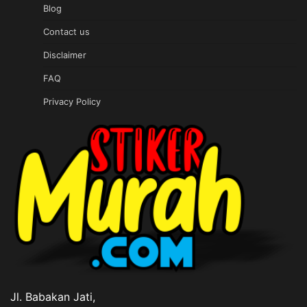
Blog
Contact us
Disclaimer
FAQ
Privacy Policy
Jl. Babakan Jati,