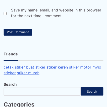
Save my name, email, and website in this browser
for the next time I comment.
Friends
cetak stiker
buat stiker
stiker keren
stiker motor
myid
sticker
stiker murah
Search
Search
Categories