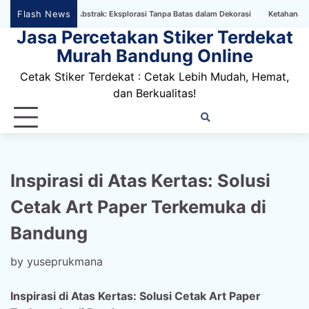
Skip
Flash News
aper Bertema Abstrak: Eksplorasi Tanpa Batas dalam Dekorasi
Ketahanan Stiker D
to
Jasa Percetakan Stiker Terdekat
content
Murah Bandung Online
Cetak Stiker Terdekat : Cetak Lebih Mudah, Hemat,
dan Berkualitas!
Home
Privacy
FAQ
Blog
Conta
Dis
Policy
us
Inspirasi di Atas Kertas: Solusi
Cetak Art Paper Terkemuka di
Bandung
by
yuseprukmana
Inspirasi di Atas Kertas: Solusi Cetak Art Paper