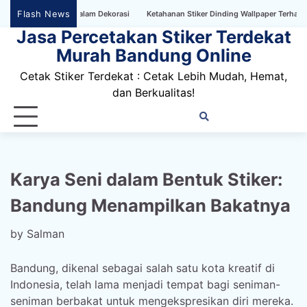
Skip
Flash News
 Tanpa Batas dalam Dekorasi
Ketahanan Stiker Dinding Wallpaper Terhadap Suhu
to
Jasa Percetakan Stiker Terdekat
content
Murah Bandung Online
Cetak Stiker Terdekat : Cetak Lebih Mudah, Hemat,
dan Berkualitas!
Home
Privacy
FAQ
Blog
Conta
Dis
Policy
us
Karya Seni dalam Bentuk Stiker:
Bandung Menampilkan Bakatnya
by
Salman
Bandung, dikenal sebagai salah satu kota kreatif di
Indonesia, telah lama menjadi tempat bagi seniman-
seniman berbakat untuk mengekspresikan diri mereka.