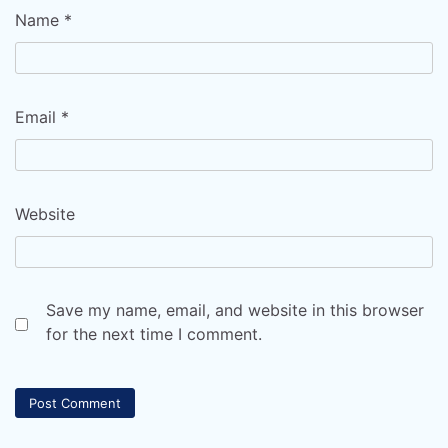
Name
*
Email
*
Website
Save my name, email, and website in this browser
for the next time I comment.