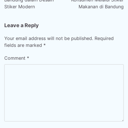
Stiker Modern
Makanan di Bandung
Leave a Reply
Your email address will not be published.
Required
fields are marked
*
Comment
*