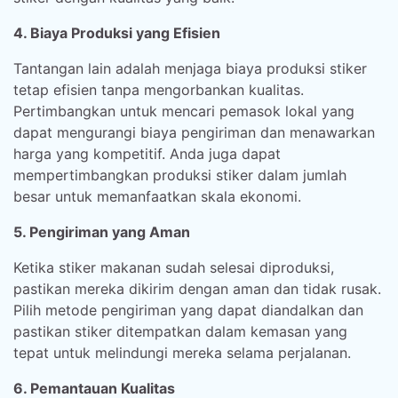
4. Biaya Produksi yang Efisien
Tantangan lain adalah menjaga biaya produksi stiker
tetap efisien tanpa mengorbankan kualitas.
Pertimbangkan untuk mencari pemasok lokal yang
dapat mengurangi biaya pengiriman dan menawarkan
harga yang kompetitif. Anda juga dapat
mempertimbangkan produksi stiker dalam jumlah
besar untuk memanfaatkan skala ekonomi.
5. Pengiriman yang Aman
Ketika stiker makanan sudah selesai diproduksi,
pastikan mereka dikirim dengan aman dan tidak rusak.
Pilih metode pengiriman yang dapat diandalkan dan
pastikan stiker ditempatkan dalam kemasan yang
tepat untuk melindungi mereka selama perjalanan.
6. Pemantauan Kualitas