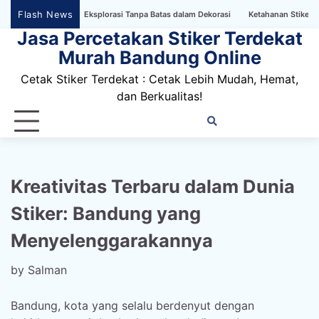
Skip
Flash News
tema Abstrak: Eksplorasi Tanpa Batas dalam Dekorasi
Ketahanan Stiker Dinding 
to
Jasa Percetakan Stiker Terdekat
content
Murah Bandung Online
Cetak Stiker Terdekat : Cetak Lebih Mudah, Hemat,
dan Berkualitas!
Home
Privacy
FAQ
Blog
Conta
Dis
Policy
us
Kreativitas Terbaru dalam Dunia
Stiker: Bandung yang
Menyelenggarakannya
by
Salman
Bandung, kota yang selalu berdenyut dengan