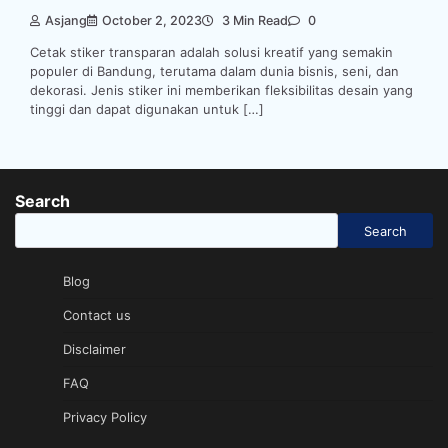
Asjang
October 2, 2023
3 Min Read
0
Cetak stiker transparan adalah solusi kreatif yang semakin
populer di Bandung, terutama dalam dunia bisnis, seni, dan
dekorasi. Jenis stiker ini memberikan fleksibilitas desain yang
tinggi dan dapat digunakan untuk […]
Search
Search
Blog
Contact us
Disclaimer
FAQ
Privacy Policy