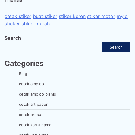
cetak stiker
buat stiker
stiker keren
stiker motor
myid
sticker
stiker murah
Search
Search
Categories
Blog
cetak amplop
cetak amplop bisnis
cetak art paper
cetak brosur
cetak kartu nama