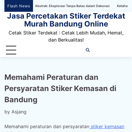
Skip
Flash News
lpaper Bertema Abstrak: Eksplorasi Tanpa Batas dalam Dekorasi
Ketahanan Stike
to
Jasa Percetakan Stiker Terdekat
content
Murah Bandung Online
Cetak Stiker Terdekat : Cetak Lebih Mudah, Hemat,
dan Berkualitas!
Home
Privacy
FAQ
Blog
Conta
Dis
Policy
us
Memahami Peraturan dan
Persyaratan Stiker Kemasan di
Bandung
by
Asjang
Memahami peraturan dan persyaratan
stiker kemasan