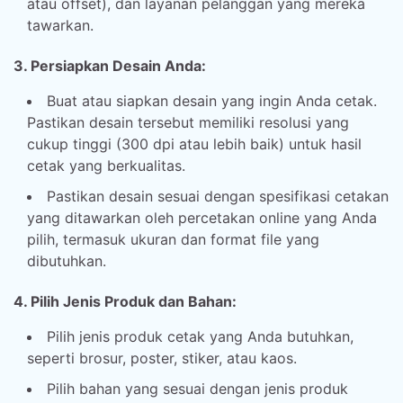
atau offset), dan layanan pelanggan yang mereka
tawarkan.
3. Persiapkan Desain Anda:
Buat atau siapkan desain yang ingin Anda cetak.
Pastikan desain tersebut memiliki resolusi yang
cukup tinggi (300 dpi atau lebih baik) untuk hasil
cetak yang berkualitas.
Pastikan desain sesuai dengan spesifikasi cetakan
yang ditawarkan oleh percetakan online yang Anda
pilih, termasuk ukuran dan format file yang
dibutuhkan.
4. Pilih Jenis Produk dan Bahan:
Pilih jenis produk cetak yang Anda butuhkan,
seperti brosur, poster, stiker, atau kaos.
Pilih bahan yang sesuai dengan jenis produk