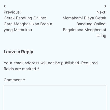
Post
Previous:
Next:
navigation
Cetak Bandung Online:
Memahami Biaya Cetak
Cara Menghasilkan Brosur
Bandung Online:
yang Memukau
Bagaimana Menghemat
Uang
Leave a Reply
Your email address will not be published.
Required
fields are marked
*
Comment
*