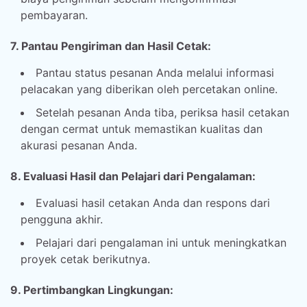
pembayaran.
7. Pantau Pengiriman dan Hasil Cetak:
Pantau status pesanan Anda melalui informasi
pelacakan yang diberikan oleh percetakan online.
Setelah pesanan Anda tiba, periksa hasil cetakan
dengan cermat untuk memastikan kualitas dan
akurasi pesanan Anda.
8. Evaluasi Hasil dan Pelajari dari Pengalaman:
Evaluasi hasil cetakan Anda dan respons dari
pengguna akhir.
Pelajari dari pengalaman ini untuk meningkatkan
proyek cetak berikutnya.
9. Pertimbangkan Lingkungan: