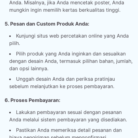
Anda. Misalnya, jika Anda mencetak poster, Anda
mungkin ingin memilih kertas berkualitas tinggi.
5. Pesan dan Custom Produk Anda:
Kunjungi situs web percetakan online yang Anda
pilih.
Pilih produk yang Anda inginkan dan sesuaikan
dengan desain Anda, termasuk pilihan bahan, jumlah,
dan opsi lainnya.
Unggah desain Anda dan periksa pratinjau
sebelum melanjutkan ke proses pembayaran.
6. Proses Pembayaran:
Lakukan pembayaran sesuai dengan pesanan
Anda melalui sistem pembayaran yang disediakan.
Pastikan Anda memeriksa detail pesanan dan
biaya pengiriman sebelum mengonfirmasi