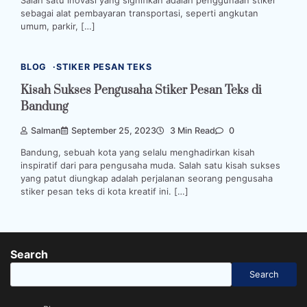
Salah satu inovasi yang signifikan adalah penggunaan stiker
sebagai alat pembayaran transportasi, seperti angkutan
umum, parkir, […]
BLOG
STIKER PESAN TEKS
Kisah Sukses Pengusaha Stiker Pesan Teks di
Bandung
Salman
September 25, 2023
3 Min Read
0
Bandung, sebuah kota yang selalu menghadirkan kisah
inspiratif dari para pengusaha muda. Salah satu kisah sukses
yang patut diungkap adalah perjalanan seorang pengusaha
stiker pesan teks di kota kreatif ini. […]
Search
Search