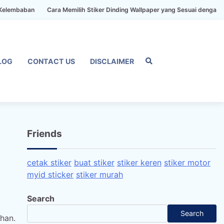
n
Cara Memilih Stiker Dinding Wallpaper yang Sesuai dengan Gaya Ruma
LOG
CONTACT US
DISCLAIMER
Home
Privacy
FAQ
Blog
Conta
Dis
Policy
us
Friends
cetak stiker
buat stiker
stiker keren
stiker motor
myid sticker
stiker murah
Search
Search
han.