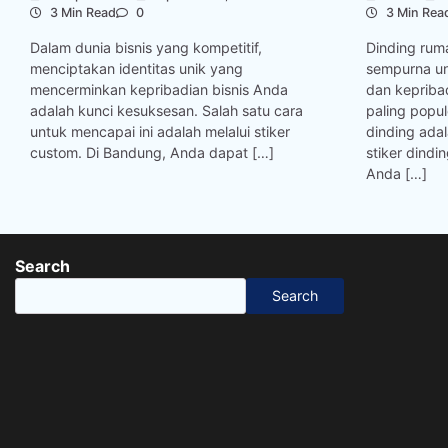
3 Min Read
0
3 Min Rea
Dalam dunia bisnis yang kompetitif,
Dinding rum
menciptakan identitas unik yang
sempurna u
mencerminkan kepribadian bisnis Anda
dan kepriba
adalah kunci kesuksesan. Salah satu cara
paling popu
untuk mencapai ini adalah melalui stiker
dinding ad
custom. Di Bandung, Anda dapat […]
stiker dind
Anda […]
Search
Search