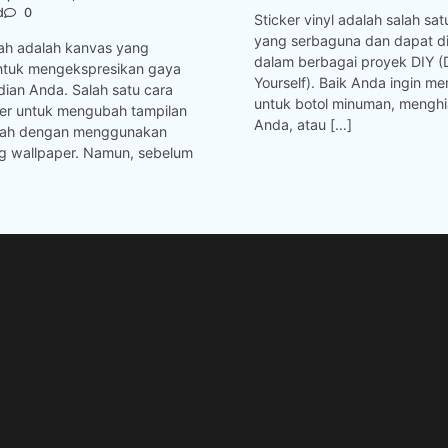
d
0
Sticker vinyl adalah salah sa
yang serbaguna dan dapat d
ah adalah kanvas yang
dalam berbagai proyek DIY (D
ntuk mengekspresikan gaya
Yourself). Baik Anda ingin m
dian Anda. Salah satu cara
untuk botol minuman, menghi
ler untuk mengubah tampilan
Anda, atau […]
alah dengan menggunakan
ing wallpaper. Namun, sebelum