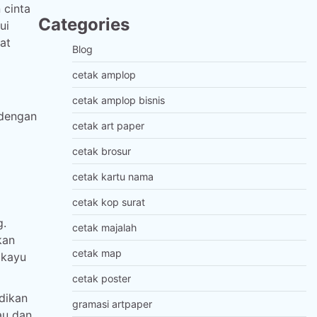
 cinta
Categories
ui
at
Blog
cetak amplop
cetak amplop bisnis
 dengan
cetak art paper
cetak brosur
cetak kartu nama
cetak kop surat
g.
cetak majalah
kan
cetak map
 kayu
cetak poster
dikan
gramasi artpaper
au dan