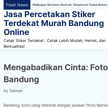
Skip
Flash News
ker Dinding Wallpaper Bertema Abstrak: Eksplorasi Tanpa Batas dalam Deko
to
Jasa Percetakan Stiker
content
Terdekat Murah Bandung
Online
Cetak Stiker Terdekat : Cetak Lebih Mudah, Hemat, dan
Berkualitas!
Mengabadikan Cinta: Fotog
Bandung
by
Salman
Bandung, kota yang terkenal dengan julukan “Kota Kemb