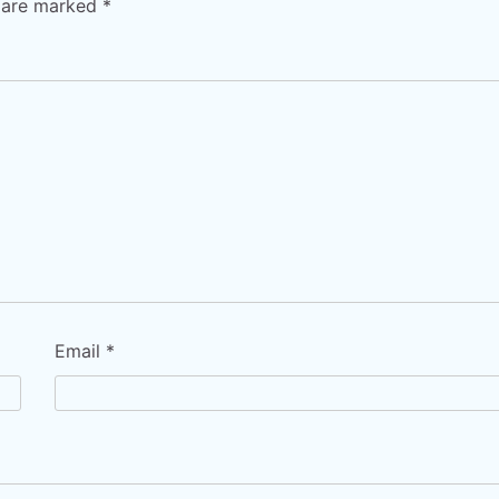
s are marked
*
Email
*