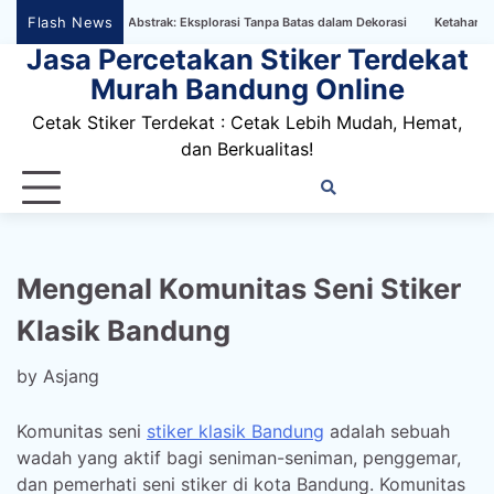
Skip
Flash News
aper Bertema Abstrak: Eksplorasi Tanpa Batas dalam Dekorasi
Ketahanan Stiker 
to
Jasa Percetakan Stiker Terdekat
content
Murah Bandung Online
Cetak Stiker Terdekat : Cetak Lebih Mudah, Hemat,
dan Berkualitas!
Home
Privacy
FAQ
Blog
Conta
Dis
Policy
us
Mengenal Komunitas Seni Stiker
Klasik Bandung
by
Asjang
Komunitas seni
stiker klasik Bandung
adalah sebuah
wadah yang aktif bagi seniman-seniman, penggemar,
dan pemerhati seni stiker di kota Bandung. Komunitas