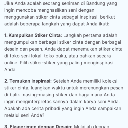
Jika Anda adalah seorang seniman di Bandung yang
ingin mencoba menghasilkan seni dengan
menggunakan stiker cinta sebagai inspirasi, berikut
adalah beberapa langkah yang dapat Anda ikuti:
1. Kumpulkan Stiker Cinta:
Langkah pertama adalah
mengumpulkan berbagai stiker cinta dengan berbagai
desain dan pesan. Anda dapat menemukan stiker cinta
di toko seni lokal, toko buku, atau bahkan secara
online. Pilih stiker-stiker yang paling menginspirasi
Anda.
2. Temukan Inspirasi:
Setelah Anda memiliki koleksi
stiker cinta, luangkan waktu untuk merenungkan pesan
di balik masing-masing stiker dan bagaimana Anda
ingin menginterpretasikannya dalam karya seni Anda.
Apakah ada cerita pribadi yang ingin Anda sampaikan
melalui seni Anda?
3. Eksperimen dengan Desain:
Mulailah dengan