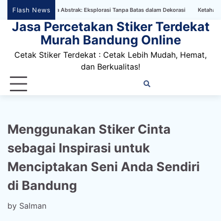
Skip
Flash News
llpaper Bertema Abstrak: Eksplorasi Tanpa Batas dalam Dekorasi
Ketahanan Stik
to
Jasa Percetakan Stiker Terdekat
content
Murah Bandung Online
Cetak Stiker Terdekat : Cetak Lebih Mudah, Hemat,
dan Berkualitas!
Home
Privacy
FAQ
Blog
Conta
Dis
Policy
us
Menggunakan Stiker Cinta
sebagai Inspirasi untuk
Menciptakan Seni Anda Sendiri
di Bandung
by
Salman