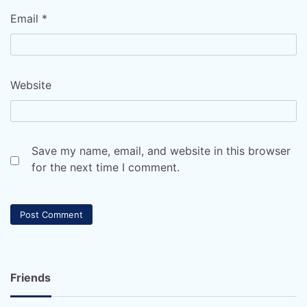
Email
*
Website
Save my name, email, and website in this browser
for the next time I comment.
Friends