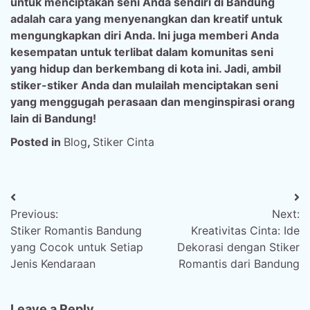
untuk menciptakan seni Anda sendiri di Bandung
adalah cara yang menyenangkan dan kreatif untuk
mengungkapkan diri Anda. Ini juga memberi Anda
kesempatan untuk terlibat dalam komunitas seni
yang hidup dan berkembang di kota ini. Jadi, ambil
stiker-stiker Anda dan mulailah menciptakan seni
yang menggugah perasaan dan menginspirasi orang
lain di Bandung!
Posted in
Blog
,
Stiker Cinta
Post
Previous:
Next:
navigation
Stiker Romantis Bandung
Kreativitas Cinta: Ide
yang Cocok untuk Setiap
Dekorasi dengan Stiker
Jenis Kendaraan
Romantis dari Bandung
Leave a Reply