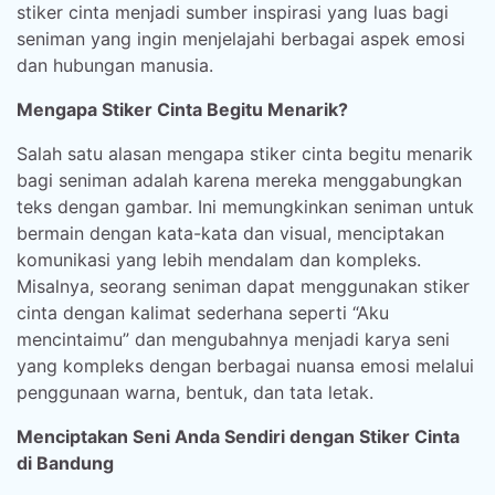
stiker cinta menjadi sumber inspirasi yang luas bagi
seniman yang ingin menjelajahi berbagai aspek emosi
dan hubungan manusia.
Mengapa Stiker Cinta Begitu Menarik?
Salah satu alasan mengapa stiker cinta begitu menarik
bagi seniman adalah karena mereka menggabungkan
teks dengan gambar. Ini memungkinkan seniman untuk
bermain dengan kata-kata dan visual, menciptakan
komunikasi yang lebih mendalam dan kompleks.
Misalnya, seorang seniman dapat menggunakan stiker
cinta dengan kalimat sederhana seperti “Aku
mencintaimu” dan mengubahnya menjadi karya seni
yang kompleks dengan berbagai nuansa emosi melalui
penggunaan warna, bentuk, dan tata letak.
Menciptakan Seni Anda Sendiri dengan Stiker Cinta
di Bandung