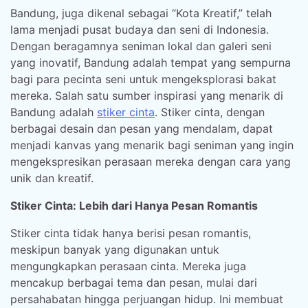
Bandung, juga dikenal sebagai “Kota Kreatif,” telah
lama menjadi pusat budaya dan seni di Indonesia.
Dengan beragamnya seniman lokal dan galeri seni
yang inovatif, Bandung adalah tempat yang sempurna
bagi para pecinta seni untuk mengeksplorasi bakat
mereka. Salah satu sumber inspirasi yang menarik di
Bandung adalah
stiker cinta
. Stiker cinta, dengan
berbagai desain dan pesan yang mendalam, dapat
menjadi kanvas yang menarik bagi seniman yang ingin
mengekspresikan perasaan mereka dengan cara yang
unik dan kreatif.
Stiker Cinta: Lebih dari Hanya Pesan Romantis
Stiker cinta tidak hanya berisi pesan romantis,
meskipun banyak yang digunakan untuk
mengungkapkan perasaan cinta. Mereka juga
mencakup berbagai tema dan pesan, mulai dari
persahabatan hingga perjuangan hidup. Ini membuat