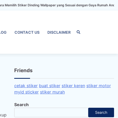
 Stiker Dinding Wallpaper yang Sesuai dengan Gaya Rumah Anda
Stiker 
LOG
CONTACT US
DISCLAIMER
Home
Privacy
FAQ
Blog
Conta
Dis
Policy
us
Friends
cetak stiker
buat stiker
stiker keren
stiker motor
myid sticker
stiker murah
Search
Search
akup