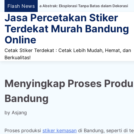
Skip
Flash News
aper Bertema Abstrak: Eksplorasi Tanpa Batas dalam Dekorasi
Ketahanan
to
Jasa Percetakan Stiker
content
Terdekat Murah Bandung
Online
Cetak Stiker Terdekat : Cetak Lebih Mudah, Hemat, dan
Berkualitas!
Menyingkap Proses Produk
Bandung
by
Asjang
Proses produksi
stiker kemasan
di Bandung, seperti di 