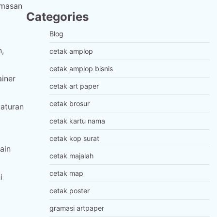
emasan
Categories
Blog
n,
cetak amplop
cetak amplop bisnis
ainer
cetak art paper
cetak brosur
aturan
cetak kartu nama
cetak kop surat
ain
cetak majalah
cetak map
i
cetak poster
gramasi artpaper