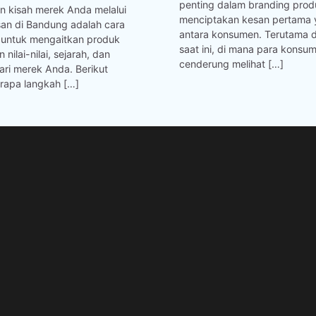
penting dalam branding prod
n kisah merek Anda melalui
menciptakan kesan pertama y
san di Bandung adalah cara
antara konsumen. Terutama di
f untuk mengaitkan produk
saat ini, di mana para konsu
nilai-nilai, sejarah, dan
cenderung melihat […]
dari merek Anda. Berikut
rapa langkah […]