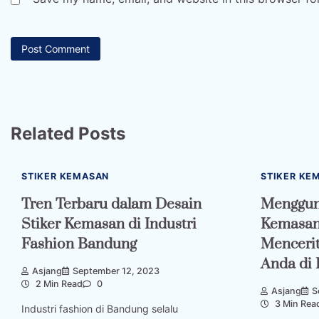
Related Posts
STIKER KEMASAN
STIKER KE
Tren Terbaru dalam Desain
Menggun
Stiker Kemasan di Industri
Kemasan
Fashion Bandung
Menceri
Anda di
Asjang
September 12, 2023
2 Min Read
0
Asjang
S
3 Min Rea
Industri fashion di Bandung selalu