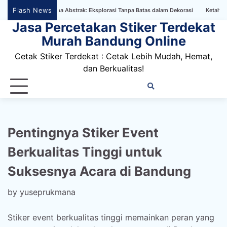
Skip
Flash News
llpaper Bertema Abstrak: Eksplorasi Tanpa Batas dalam Dekorasi
Ketahanan Stike
to
Jasa Percetakan Stiker Terdekat
content
Murah Bandung Online
Cetak Stiker Terdekat : Cetak Lebih Mudah, Hemat,
dan Berkualitas!
Home
Privacy
FAQ
Blog
Conta
Dis
Policy
us
Pentingnya Stiker Event
Berkualitas Tinggi untuk
Suksesnya Acara di Bandung
by
yuseprukmana
Stiker event berkualitas tinggi memainkan peran yang