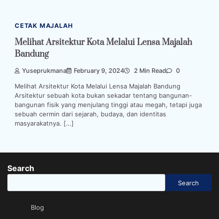
CETAK MAJALAH
Melihat Arsitektur Kota Melalui Lensa Majalah
Bandung
Yuseprukmana
February 9, 2024
2 Min Read
0
Melihat Arsitektur Kota Melalui Lensa Majalah Bandung
Arsitektur sebuah kota bukan sekadar tentang bangunan-
bangunan fisik yang menjulang tinggi atau megah, tetapi juga
sebuah cermin dari sejarah, budaya, dan identitas
masyarakatnya. […]
Search
Search
Blog