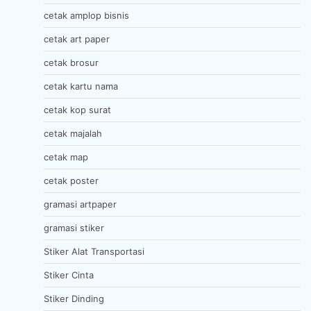
cetak amplop bisnis
cetak art paper
cetak brosur
cetak kartu nama
cetak kop surat
cetak majalah
cetak map
cetak poster
gramasi artpaper
gramasi stiker
Stiker Alat Transportasi
Stiker Cinta
Stiker Dinding