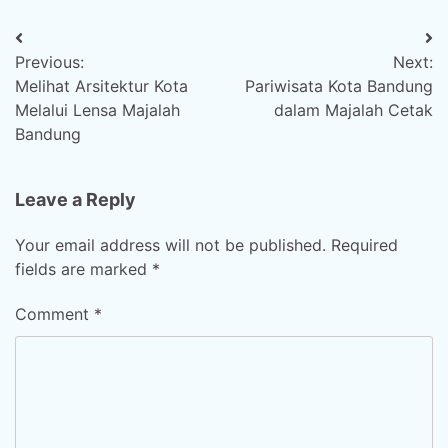
Post
Previous:
Next:
navigation
Melihat Arsitektur Kota
Pariwisata Kota Bandung
Melalui Lensa Majalah
dalam Majalah Cetak
Bandung
Leave a Reply
Your email address will not be published.
Required
fields are marked
*
Comment
*