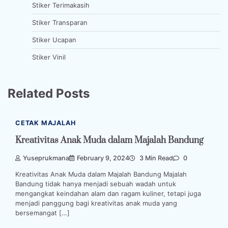
Stiker Terimakasih
Stiker Transparan
Stiker Ucapan
Stiker Vinil
Related Posts
CETAK MAJALAH
Kreativitas Anak Muda dalam Majalah Bandung
Yuseprukmana
February 9, 2024
3 Min Read
0
Kreativitas Anak Muda dalam Majalah Bandung Majalah
Bandung tidak hanya menjadi sebuah wadah untuk
mengangkat keindahan alam dan ragam kuliner, tetapi juga
menjadi panggung bagi kreativitas anak muda yang
bersemangat […]