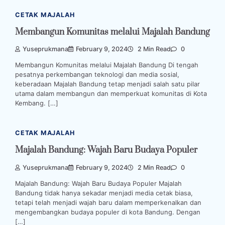
CETAK MAJALAH
Membangun Komunitas melalui Majalah Bandung
Yuseprukmana
February 9, 2024
2 Min Read
0
Membangun Komunitas melalui Majalah Bandung Di tengah
pesatnya perkembangan teknologi dan media sosial,
keberadaan Majalah Bandung tetap menjadi salah satu pilar
utama dalam membangun dan memperkuat komunitas di Kota
Kembang. […]
CETAK MAJALAH
Majalah Bandung: Wajah Baru Budaya Populer
Yuseprukmana
February 9, 2024
2 Min Read
0
Majalah Bandung: Wajah Baru Budaya Populer Majalah
Bandung tidak hanya sekadar menjadi media cetak biasa,
tetapi telah menjadi wajah baru dalam memperkenalkan dan
mengembangkan budaya populer di kota Bandung. Dengan
[…]