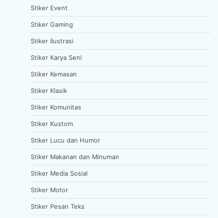
Stiker Event
Stiker Gaming
Stiker Ilustrasi
Stiker Karya Seni
Stiker Kemasan
Stiker Klasik
Stiker Komunitas
Stiker Kustom
Stiker Lucu dan Humor
Stiker Makanan dan Minuman
Stiker Media Sosial
Stiker Motor
Stiker Pesan Teks