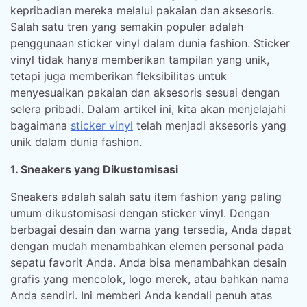
kepribadian mereka melalui pakaian dan aksesoris.
Salah satu tren yang semakin populer adalah
penggunaan sticker vinyl dalam dunia fashion. Sticker
vinyl tidak hanya memberikan tampilan yang unik,
tetapi juga memberikan fleksibilitas untuk
menyesuaikan pakaian dan aksesoris sesuai dengan
selera pribadi. Dalam artikel ini, kita akan menjelajahi
bagaimana
sticker vinyl
telah menjadi aksesoris yang
unik dalam dunia fashion.
1. Sneakers yang Dikustomisasi
Sneakers adalah salah satu item fashion yang paling
umum dikustomisasi dengan sticker vinyl. Dengan
berbagai desain dan warna yang tersedia, Anda dapat
dengan mudah menambahkan elemen personal pada
sepatu favorit Anda. Anda bisa menambahkan desain
grafis yang mencolok, logo merek, atau bahkan nama
Anda sendiri. Ini memberi Anda kendali penuh atas