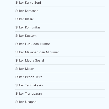
Stiker Karya Seni
Stiker Kemasan
Stiker Klasik
Stiker Komunitas
Stiker Kustom
Stiker Lucu dan Humor
Stiker Makanan dan Minuman
Stiker Media Sosial
Stiker Motor
Stiker Pesan Teks
Stiker Terimakasih
Stiker Transparan
Stiker Ucapan