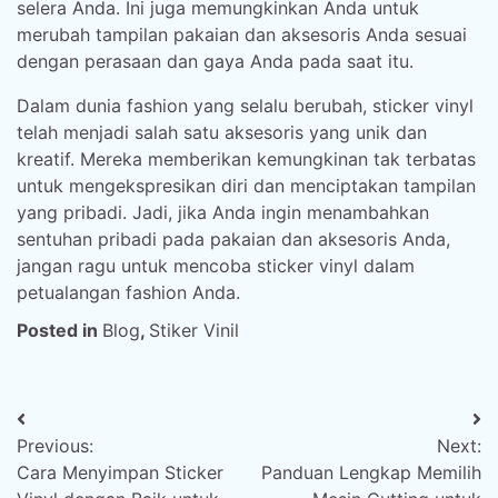
selera Anda. Ini juga memungkinkan Anda untuk
merubah tampilan pakaian dan aksesoris Anda sesuai
dengan perasaan dan gaya Anda pada saat itu.
Dalam dunia fashion yang selalu berubah, sticker vinyl
telah menjadi salah satu aksesoris yang unik dan
kreatif. Mereka memberikan kemungkinan tak terbatas
untuk mengekspresikan diri dan menciptakan tampilan
yang pribadi. Jadi, jika Anda ingin menambahkan
sentuhan pribadi pada pakaian dan aksesoris Anda,
jangan ragu untuk mencoba sticker vinyl dalam
petualangan fashion Anda.
Posted in
Blog
,
Stiker Vinil
Post
Previous:
Next:
navigation
Cara Menyimpan Sticker
Panduan Lengkap Memilih