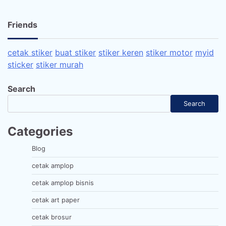
Friends
cetak stiker
buat stiker
stiker keren
stiker motor
myid
sticker
stiker murah
Search
Search
Categories
Blog
cetak amplop
cetak amplop bisnis
cetak art paper
cetak brosur