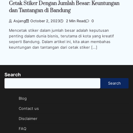
Cetak Stiker Dengan Jumlah Besar: Keuntungan
dan Tantangan di Bandung
Asjang
October 2, 2023
2 Min Read
0
Mencetak stiker dalam jumlah besar adalah keputusan
penting dalam dunia bisnis, terutama di kota yang kreatif
seperti Bandung. Dalam artikel ini, kita akan membahas
keuntungan dan tantangan dari cetak stiker […]
Search
Search
Blog
Contact us
Disclaimer
FAQ