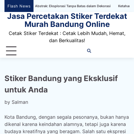
Skip
Flash News
paper Bertema Abstrak: Eksplorasi Tanpa Batas dalam Dekorasi
Ketahanan Stiker
to
Jasa Percetakan Stiker Terdekat
content
Murah Bandung Online
Cetak Stiker Terdekat : Cetak Lebih Mudah, Hemat,
dan Berkualitas!
Home
Privacy
FAQ
Blog
Conta
Dis
Policy
us
Stiker Bandung yang Eksklusif
untuk Anda
by
Salman
Kota Bandung, dengan segala pesonanya, bukan hanya
dikenal karena keindahan alamnya, tetapi juga karena
budaya kreatifnya yang beragam. Salah satu ekspresi