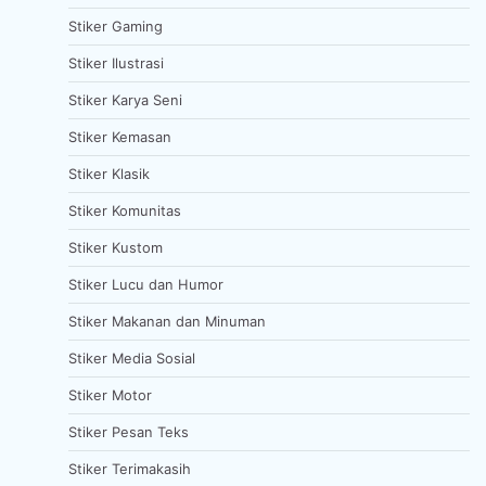
Stiker Gaming
Stiker Ilustrasi
Stiker Karya Seni
Stiker Kemasan
Stiker Klasik
Stiker Komunitas
Stiker Kustom
Stiker Lucu dan Humor
Stiker Makanan dan Minuman
Stiker Media Sosial
Stiker Motor
Stiker Pesan Teks
Stiker Terimakasih