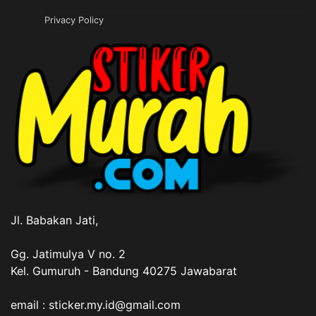
Privacy Policy
Jl. Babakan Jati,
Gg. Jatimulya V no. 2
Kel. Gumuruh - Bandung 40275 Jawabarat
email : sticker.my.id@gmail.com