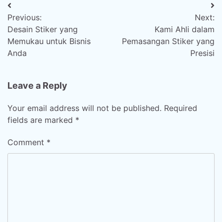
Post
Previous:
Next:
navigation
Desain Stiker yang
Kami Ahli dalam
Memukau untuk Bisnis
Pemasangan Stiker yang
Anda
Presisi
Leave a Reply
Your email address will not be published.
Required
fields are marked
*
Comment
*