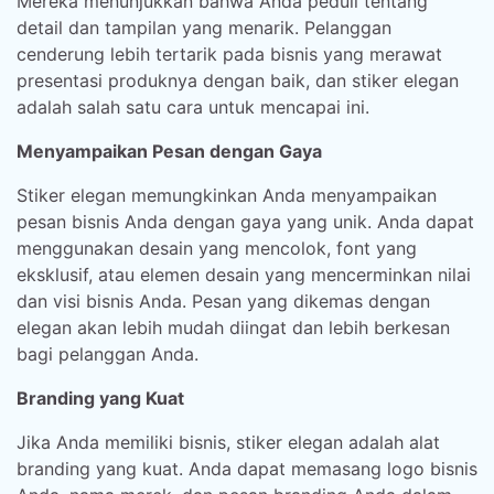
Mereka menunjukkan bahwa Anda peduli tentang
detail dan tampilan yang menarik. Pelanggan
cenderung lebih tertarik pada bisnis yang merawat
presentasi produknya dengan baik, dan stiker elegan
adalah salah satu cara untuk mencapai ini.
Menyampaikan Pesan dengan Gaya
Stiker elegan memungkinkan Anda menyampaikan
pesan bisnis Anda dengan gaya yang unik. Anda dapat
menggunakan desain yang mencolok, font yang
eksklusif, atau elemen desain yang mencerminkan nilai
dan visi bisnis Anda. Pesan yang dikemas dengan
elegan akan lebih mudah diingat dan lebih berkesan
bagi pelanggan Anda.
Branding yang Kuat
Jika Anda memiliki bisnis, stiker elegan adalah alat
branding yang kuat. Anda dapat memasang logo bisnis