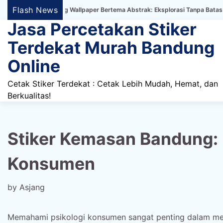
Skip
Flash News
tiker Dinding Wallpaper Bertema Abstrak: Eksplorasi Tanpa Batas dalam Dek
to
Jasa Percetakan Stiker
content
Terdekat Murah Bandung
Online
Cetak Stiker Terdekat : Cetak Lebih Mudah, Hemat, dan
Berkualitas!
Stiker Kemasan Bandung:
Konsumen
by
Asjang
Memahami psikologi konsumen sangat penting dalam m