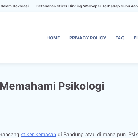
orasi
Ketahanan Stiker Dinding Wallpaper Terhadap Suhu dan Kelembab
HOME
PRIVACY POLICY
FAQ
B
 Memahami Psikologi
erancang
stiker kemasan
di Bandung atau di mana pun. Psik