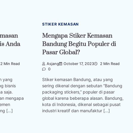
STIKER KEMASAN
emasan
Mengapa Stiker Kemasan
is Anda
Bandung Begitu Populer di
Pasar Global?
2 Min Read
Asjang
October 17, 2023
2 Min Read
0
an yang
Stiker kemasan Bandung, atau yang
g bisnis
sering dikenal dengan sebutan “Bandung
a saja.
packaging stickers,” populer di pasar
asan mengapa
global karena beberapa alasan. Bandung,
lemen
kota di Indonesia, dikenal sebagai pusat
ing […]
industri kreatif dan manufaktur […]