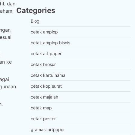
if, dan
Categories
pahami
Blog
engan
cetak amplop
esuai
cetak amplop bisnis
cetak art paper
i
an ke
cetak brosur
cetak kartu nama
agai
ggunaan
cetak kop surat
cetak majalah
n.
cetak map
cetak poster
gramasi artpaper