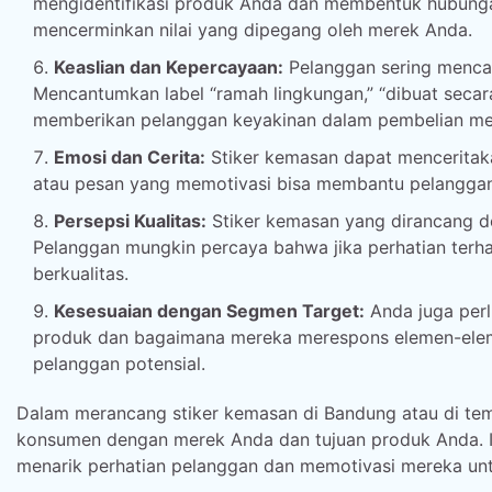
mengidentifikasi produk Anda dan membentuk hubung
mencerminkan nilai yang dipegang oleh merek Anda.
Keaslian dan Kepercayaan:
Pelanggan sering mencar
Mencantumkan label “ramah lingkungan,” “dibuat secara l
memberikan pelanggan keyakinan dalam pembelian me
Emosi dan Cerita:
Stiker kemasan dapat menceritaka
atau pesan yang memotivasi bisa membantu pelangga
Persepsi Kualitas:
Stiker kemasan yang dirancang d
Pelanggan mungkin percaya bahwa jika perhatian terh
berkualitas.
Kesesuaian dengan Segmen Target:
Anda juga per
produk dan bagaimana mereka merespons elemen-elemen
pelanggan potensial.
Dalam merancang stiker kemasan di Bandung atau di tem
konsumen dengan merek Anda dan tujuan produk Anda. I
menarik perhatian pelanggan dan memotivasi mereka unt