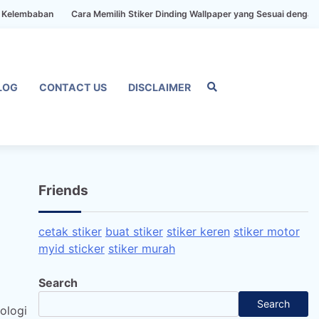
an
Cara Memilih Stiker Dinding Wallpaper yang Sesuai dengan Gaya Ru
LOG
CONTACT US
DISCLAIMER
Home
Privacy
FAQ
Blog
Conta
Dis
Policy
us
Friends
cetak stiker
buat stiker
stiker keren
stiker motor
myid sticker
stiker murah
Search
Search
ologi