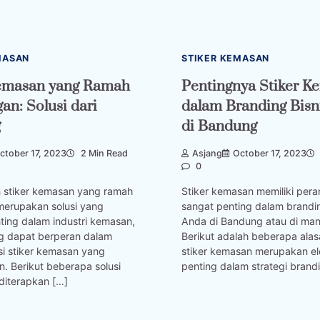
MASAN
STIKER KEMASAN
Kemasan yang Ramah
Pentingnya Stiker K
an: Solusi dari
dalam Branding Bisn
g
di Bandung
ctober 17, 2023
2 Min Read
Asjang
October 17, 2023
0
stiker kemasan yang ramah
Stiker kemasan memiliki per
merupakan solusi yang
sangat penting dalam brandin
ting dalam industri kemasan,
Anda di Bandung atau di man
g dapat berperan dalam
Berikut adalah beberapa al
 stiker kemasan yang
stiker kemasan merupakan e
n. Berikut beberapa solusi
penting dalam strategi brand
diterapkan […]