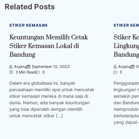
Related Posts
STIKER KEMASAN
STIKER KE
Keuntungan Memilih Cetak
Stiker 
Stiker Kemasan Lokal di
Lingkung
Bandung
Bandun
Asjang
September 12, 2023
Asjang
O
3 Min Read
0
0
Dalam era globalisasi ini, banyak
Penggunaan 
perusahaan memiliki opsi untuk mencetak
lingkungan 
stiker kemasan mereka di mana saja di
semakin pen
dunia. Namun, ada banyak keuntungan
dan Bandun
yang bisa diperoleh dengan memilih
memproduksi
untuk mencetak stiker […]
berkelanjuta
yang dapat 