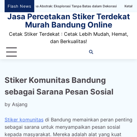
Skip
Flash News
llpaper Bertema Abstrak: Eksplorasi Tanpa Batas dalam Dekorasi
Ketahanan Stik
to
Jasa Percetakan Stiker Terdekat
content
Murah Bandung Online
Cetak Stiker Terdekat : Cetak Lebih Mudah, Hemat,
dan Berkualitas!
Home
Privacy
FAQ
Blog
Conta
Dis
Policy
us
Stiker Komunitas Bandung
sebagai Sarana Pesan Sosial
by
Asjang
Stiker komunitas
di Bandung memainkan peran penting
sebagai sarana untuk menyampaikan pesan sosial
kepada masyarakat. Mereka adalah alat yang kuat