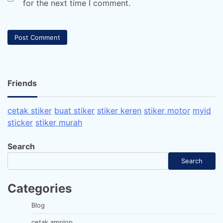
for the next time I comment.
Friends
cetak stiker
buat stiker
stiker keren
stiker motor
myid
sticker
stiker murah
Search
Search
Categories
Blog
cetak amplop