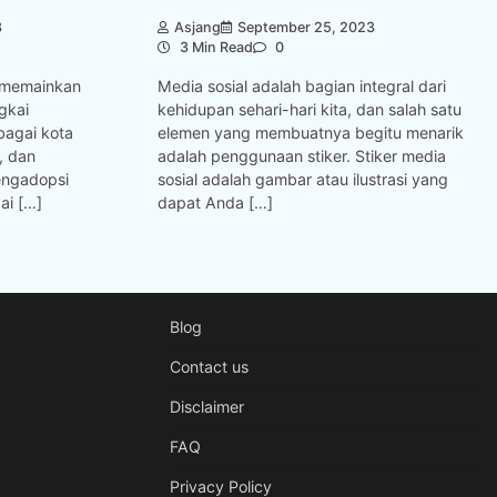
3
Asjang
September 25, 2023
3 Min Read
0
h memainkan
Media sosial adalah bagian integral dari
gkai
kehidupan sehari-hari kita, dan salah satu
bagai kota
elemen yang membuatnya begitu menarik
, dan
adalah penggunaan stiker. Stiker media
engadopsi
sosial adalah gambar atau ilustrasi yang
ai […]
dapat Anda […]
Blog
Contact us
Disclaimer
FAQ
Privacy Policy