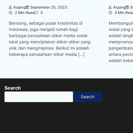
Asjang
September 25, 2023
Asjang
S
2 Min Read
0
3 Min Rea
Bandung, sebagai pusat kreativitas di
Membangun k
Indonesia, juga menjadi rumah bagi
sosial yang 
berbagai perusahaan stiker media sosial
adalah lang
lokal yang menciptakan stiker-stiker yang
mempromosik
unik dan menginspirasi. Berikut ini adalah
pengembanga
beberapa perusahaan stiker media […]
antara pecint
adalah bebe
Search
Search