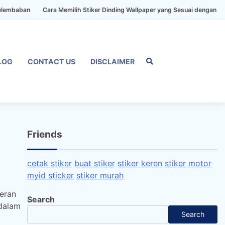
Cara Memilih Stiker Dinding Wallpaper yang Sesuai dengan Gaya Rumah
LOG
CONTACT US
DISCLAIMER
Home
Privacy
FAQ
Blog
Conta
Dis
Policy
us
Friends
cetak stiker
buat stiker
stiker keren
stiker motor
myid sticker
stiker murah
eran
Search
 dalam
Search