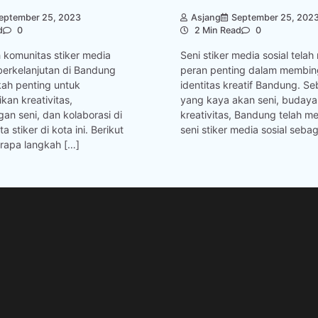
eptember 25, 2023
Asjang
September 25, 202
d
0
2 Min Read
0
omunitas stiker media
Seni stiker media sosial tela
berkelanjutan di Bandung
peran penting dalam membin
kah penting untuk
identitas kreatif Bandung. Se
an kreativitas,
yang kaya akan seni, budaya
n seni, dan kolaborasi di
kreativitas, Bandung telah m
a stiker di kota ini. Berikut
seni stiker media sosial sebag
rapa langkah […]