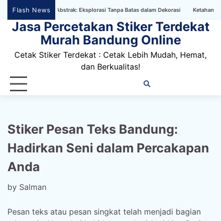
Skip
Flash News
paper Bertema Abstrak: Eksplorasi Tanpa Batas dalam Dekorasi
Ketahanan Stiker
to
Jasa Percetakan Stiker Terdekat
content
Murah Bandung Online
Cetak Stiker Terdekat : Cetak Lebih Mudah, Hemat,
dan Berkualitas!
Home
Privacy
FAQ
Blog
Conta
Dis
Policy
us
Stiker Pesan Teks Bandung:
Hadirkan Seni dalam Percakapan
Anda
by
Salman
Pesan teks atau pesan singkat telah menjadi bagian