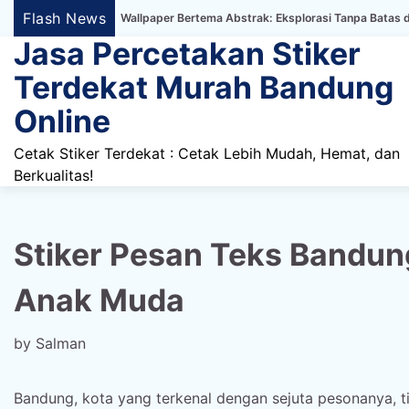
Skip
Flash News
ker Dinding Wallpaper Bertema Abstrak: Eksplorasi Tanpa Batas dalam Deko
to
Jasa Percetakan Stiker
content
Terdekat Murah Bandung
Online
Cetak Stiker Terdekat : Cetak Lebih Mudah, Hemat, dan
Berkualitas!
Stiker Pesan Teks Bandung
Anak Muda
by
Salman
Bandung, kota yang terkenal dengan sejuta pesonanya, t