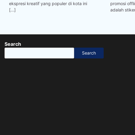
ekspresi kreatif yang populer di kota ini
promosi offl
[…]
adalah stike
Search
Search