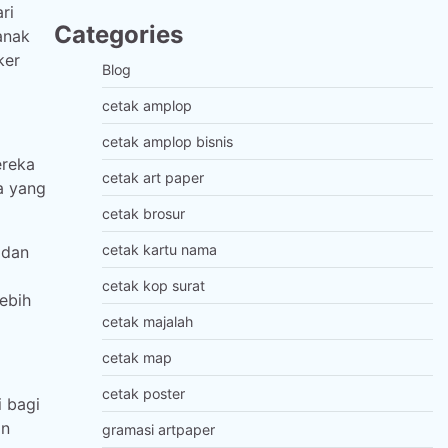
ri
Categories
anak
ker
Blog
cetak amplop
cetak amplop bisnis
ereka
cetak art paper
a yang
cetak brosur
cetak kartu nama
 dan
cetak kop surat
ebih
cetak majalah
cetak map
cetak poster
i bagi
an
gramasi artpaper