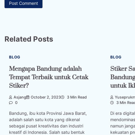
Related Posts
BLOG
BLOG
Mengapa Bandung adalah
Stiker S
Tempat Terbaik untuk Cetak
Bandung:
Stiker?
untuk I
Asjang
October 2, 2023
3 Min Read
Yusepruk
0
3 Min Rea
Bandung, ibu kota Provinsi Jawa Barat,
Di era digita
adalah salah satu kota yang dikenal
mendominasi
sebagai pusat kreativitas dan industri
namun jang
kreatif di Indonesia. Salah satu bentuk
kekuatan pro