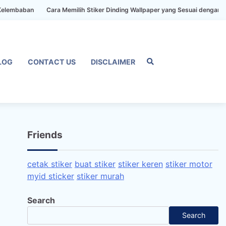
n
Cara Memilih Stiker Dinding Wallpaper yang Sesuai dengan Gaya Ruma
LOG
CONTACT US
DISCLAIMER
Home
Privacy
FAQ
Blog
Conta
Dis
Policy
us
Friends
cetak stiker
buat stiker
stiker keren
stiker motor
myid sticker
stiker murah
Search
Search