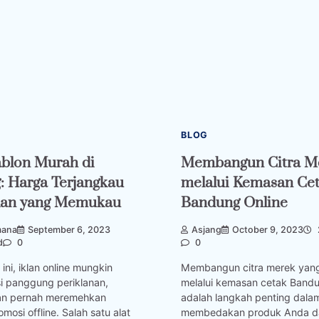
BLOG
ablon Murah di
Membangun Citra M
 Harga Terjangkau
melalui Kemasan Ce
klan yang Memukau
Bandung Online
mana
September 6, 2023
Asjang
October 9, 2023
d
0
0
l ini, iklan online mungkin
Membangun citra merek yang
 panggung periklanan,
melalui kemasan cetak Bandu
an pernah meremehkan
adalah langkah penting dala
mosi offline. Salah satu alat
membedakan produk Anda da