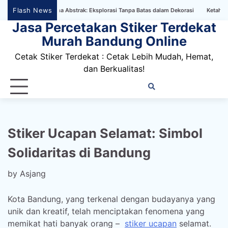
Skip
Flash News
llpaper Bertema Abstrak: Eksplorasi Tanpa Batas dalam Dekorasi
Ketahanan Stike
to
Jasa Percetakan Stiker Terdekat
content
Murah Bandung Online
Cetak Stiker Terdekat : Cetak Lebih Mudah, Hemat,
dan Berkualitas!
Home
Privacy
FAQ
Blog
Conta
Dis
Policy
us
Stiker Ucapan Selamat: Simbol
Solidaritas di Bandung
by
Asjang
Kota Bandung, yang terkenal dengan budayanya yang
unik dan kreatif, telah menciptakan fenomena yang
memikat hati banyak orang –
stiker ucapan
selamat.