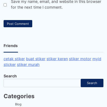
Save my name, email, and website in this browser
for the next time I comment.
Friends
cetak stiker
buat stiker
stiker keren
stiker motor
myid
sticker
stiker murah
Search
Search
Categories
Blog