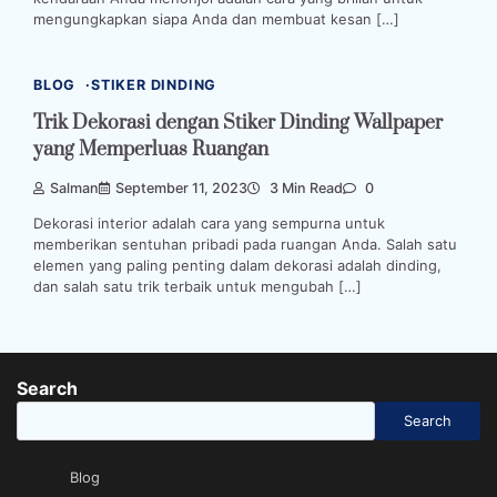
mengungkapkan siapa Anda dan membuat kesan […]
BLOG
STIKER DINDING
Trik Dekorasi dengan Stiker Dinding Wallpaper
yang Memperluas Ruangan
Salman
September 11, 2023
3 Min Read
0
Dekorasi interior adalah cara yang sempurna untuk
memberikan sentuhan pribadi pada ruangan Anda. Salah satu
elemen yang paling penting dalam dekorasi adalah dinding,
dan salah satu trik terbaik untuk mengubah […]
Search
Search
Blog