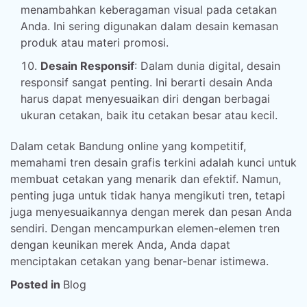
menambahkan keberagaman visual pada cetakan
Anda. Ini sering digunakan dalam desain kemasan
produk atau materi promosi.
Desain Responsif
: Dalam dunia digital, desain
responsif sangat penting. Ini berarti desain Anda
harus dapat menyesuaikan diri dengan berbagai
ukuran cetakan, baik itu cetakan besar atau kecil.
Dalam cetak Bandung online yang kompetitif,
memahami tren desain grafis terkini adalah kunci untuk
membuat cetakan yang menarik dan efektif. Namun,
penting juga untuk tidak hanya mengikuti tren, tetapi
juga menyesuaikannya dengan merek dan pesan Anda
sendiri. Dengan mencampurkan elemen-elemen tren
dengan keunikan merek Anda, Anda dapat
menciptakan cetakan yang benar-benar istimewa.
Posted in
Blog