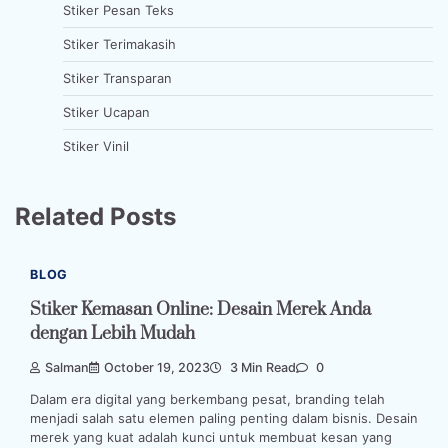
Stiker Pesan Teks
Stiker Terimakasih
Stiker Transparan
Stiker Ucapan
Stiker Vinil
Related Posts
BLOG
Stiker Kemasan Online: Desain Merek Anda
dengan Lebih Mudah
Salman
October 19, 2023
3 Min Read
0
Dalam era digital yang berkembang pesat, branding telah
menjadi salah satu elemen paling penting dalam bisnis. Desain
merek yang kuat adalah kunci untuk membuat kesan yang