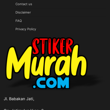
Contact us
Disclaimer
FAQ
Privacy Policy
Jl. Babakan Jati,