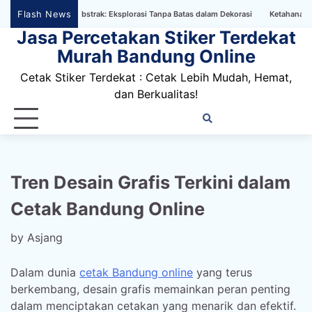
Skip
Flash News
aper Bertema Abstrak: Eksplorasi Tanpa Batas dalam Dekorasi
Ketahanan Stiker D
to
Jasa Percetakan Stiker Terdekat
content
Murah Bandung Online
Cetak Stiker Terdekat : Cetak Lebih Mudah, Hemat,
dan Berkualitas!
Home
Privacy
FAQ
Blog
Conta
Dis
Policy
us
Tren Desain Grafis Terkini dalam
Cetak Bandung Online
by
Asjang
Dalam dunia
cetak Bandung online
yang terus
berkembang, desain grafis memainkan peran penting
dalam menciptakan cetakan yang menarik dan efektif.