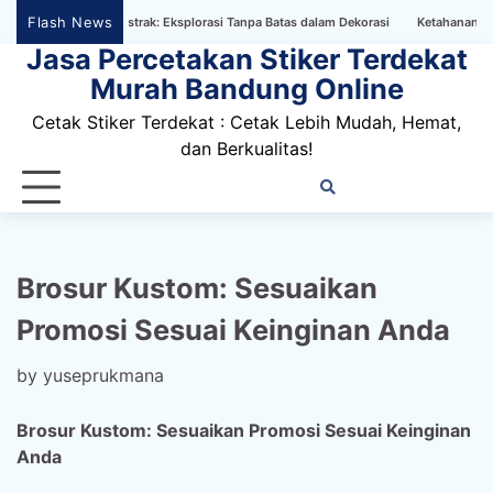
Skip
Flash News
r Bertema Abstrak: Eksplorasi Tanpa Batas dalam Dekorasi
Ketahanan Stiker Din
to
Jasa Percetakan Stiker Terdekat
content
Murah Bandung Online
Cetak Stiker Terdekat : Cetak Lebih Mudah, Hemat,
dan Berkualitas!
Home
Privacy
FAQ
Blog
Conta
Dis
Policy
us
Brosur Kustom: Sesuaikan
Promosi Sesuai Keinginan Anda
by
yuseprukmana
Brosur Kustom: Sesuaikan Promosi Sesuai Keinginan
Anda