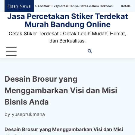
Skip
Flash News
lpaper Bertema Abstrak: Eksplorasi Tanpa Batas dalam Dekorasi
Ketahanan Stiker
to
Jasa Percetakan Stiker Terdekat
content
Murah Bandung Online
Cetak Stiker Terdekat : Cetak Lebih Mudah, Hemat,
dan Berkualitas!
Home
Privacy
FAQ
Blog
Conta
Dis
Policy
us
Desain Brosur yang
Menggambarkan Visi dan Misi
Bisnis Anda
by
yuseprukmana
Desain Brosur yang Menggambarkan Visi dan Misi