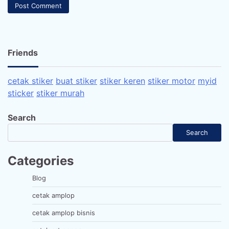
Friends
cetak stiker
buat stiker
stiker keren
stiker motor
myid
sticker
stiker murah
Search
Search
Categories
Blog
cetak amplop
cetak amplop bisnis