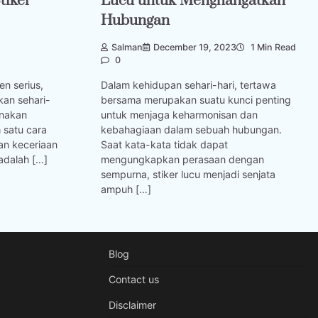
tiker
Lucu untuk Menghangatkan
Hubungan
Salman
December 19, 2023
1 Min Read
0
n serius,
Dalam kehidupan sehari-hari, tertawa
kan sehari-
bersama merupakan suatu kunci penting
unakan
untuk menjaga keharmonisan dan
 satu cara
kebahagiaan dalam sebuah hubungan.
an keceriaan
Saat kata-kata tidak dapat
adalah […]
mengungkapkan perasaan dengan
sempurna, stiker lucu menjadi senjata
ampuh […]
Blog
Contact us
Disclaimer