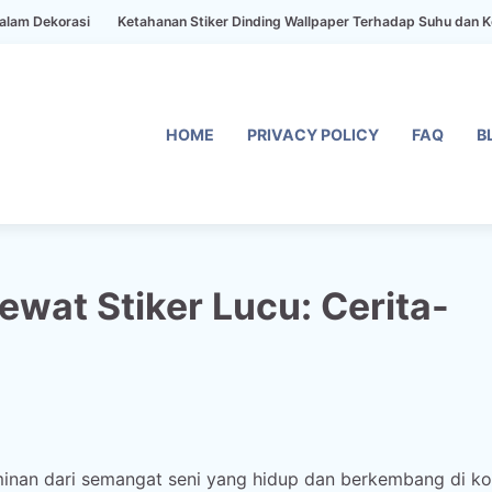
rasi
Ketahanan Stiker Dinding Wallpaper Terhadap Suhu dan Kelembaba
HOME
PRIVACY POLICY
FAQ
B
wat Stiker Lucu: Cerita-
inan dari semangat seni yang hidup dan berkembang di kot