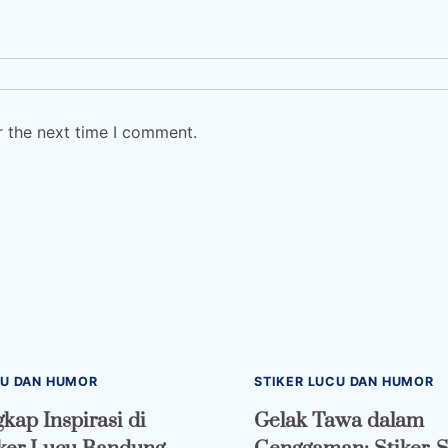
r the next time I comment.
CU DAN HUMOR
STIKER LUCU DAN HUMOR
ap Inspirasi di
Gelak Tawa dalam