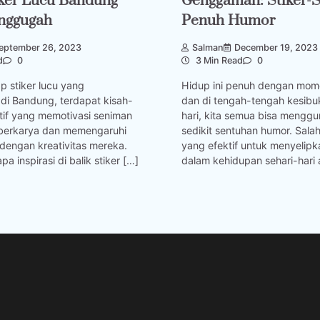
iker Lucu Bandung
Genggaman: Stiker-S
nggugah
Penuh Humor
eptember 26, 2023
Salman
December 19, 2023
d
0
3 Min Read
0
ap stiker lucu yang
Hidup ini penuh dengan mome
i Bandung, terdapat kisah-
dan di tengah-tengah kesibu
atif yang memotivasi seniman
hari, kita semua bisa mengg
 berkarya dan memengaruhi
sedikit sentuhan humor. Salah
dengan kreativitas mereka.
yang efektif untuk menyelipk
pa inspirasi di balik stiker […]
dalam kehidupan sehari-hari 