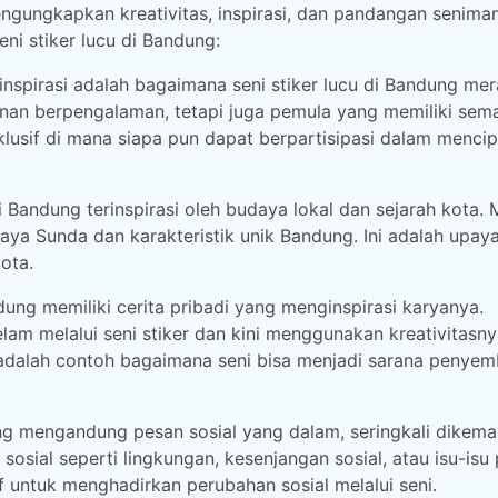
mengungkapkan kreativitas, inspirasi, dan pandangan senima
eni stiker lucu di Bandung:
inspirasi adalah bagaimana seni stiker lucu di Bandung me
anan berpengalaman, tetapi juga pemula yang memiliki sem
nklusif di mana siapa pun dapat berpartisipasi dalam menci
 Bandung terinspirasi oleh budaya lokal dan sejarah kota.
ya Sunda dan karakteristik unik Bandung. Ini adalah upay
ota.
ung memiliki cerita pribadi yang menginspirasi karyanya.
am melalui seni stiker dan kini menggunakan kreativitasn
 adalah contoh bagaimana seni bisa menjadi sarana penye
ng mengandung pesan sosial yang dalam, seringkali dikema
ial seperti lingkungan, kesenjangan sosial, atau isu-isu p
f untuk menghadirkan perubahan sosial melalui seni.