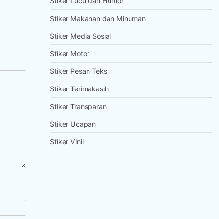
Stiker Lucu dan Humor
Stiker Makanan dan Minuman
Stiker Media Sosial
Stiker Motor
Stiker Pesan Teks
Stiker Terimakasih
Stiker Transparan
Stiker Ucapan
Stiker Vinil