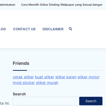
n
Cara Memilih Stiker Dinding Wallpaper yang Sesuai dengan Gaya Ruma
LOG
CONTACT US
DISCLAIMER
Home
Privacy
FAQ
Blog
Conta
Dis
Policy
us
Friends
cetak stiker
buat stiker
stiker keren
stiker motor
myid sticker
stiker murah
Search
Search
a ini.