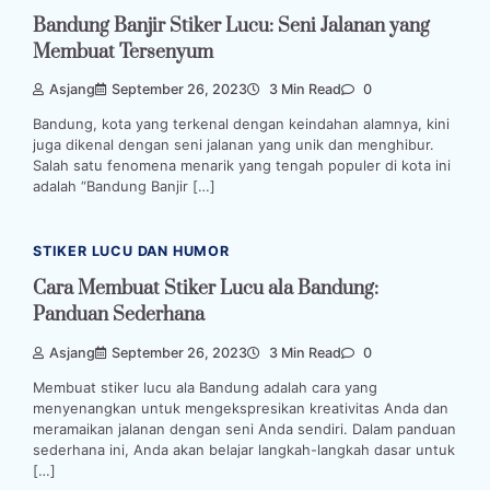
Bandung Banjir Stiker Lucu: Seni Jalanan yang
Membuat Tersenyum
Asjang
September 26, 2023
3 Min Read
0
Bandung, kota yang terkenal dengan keindahan alamnya, kini
juga dikenal dengan seni jalanan yang unik dan menghibur.
Salah satu fenomena menarik yang tengah populer di kota ini
adalah “Bandung Banjir […]
STIKER LUCU DAN HUMOR
Cara Membuat Stiker Lucu ala Bandung:
Panduan Sederhana
Asjang
September 26, 2023
3 Min Read
0
Membuat stiker lucu ala Bandung adalah cara yang
menyenangkan untuk mengekspresikan kreativitas Anda dan
meramaikan jalanan dengan seni Anda sendiri. Dalam panduan
sederhana ini, Anda akan belajar langkah-langkah dasar untuk
[…]