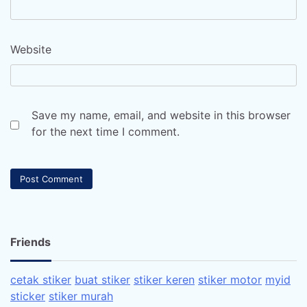
Website
Save my name, email, and website in this browser
for the next time I comment.
Friends
cetak stiker
buat stiker
stiker keren
stiker motor
myid
sticker
stiker murah