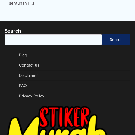
sentuhan […]
Search
Search
Blog
Contact us
Disclaimer
FAQ
Privacy Policy