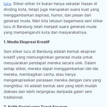
lucu
. Stiker-stiker ini bukan hanya sekadar hiasan di
dinding kota, tetapi juga merupakan suara kuat yang
menggambarkan aspirasi, humor, dan pesan dari
generasi muda. Mari kita telusuri bagaimana seni stiker
lucu di Bandung telah menjadi suara generasi muda
yang mempengaruhi kota dan masyarakatnya.
1. Media Ekspresi Kreatif
Seni stiker lucu di Bandung adalah bentuk ekspresi
kreatif yang memungkinkan generasi muda untuk
menyuarakan pendapat mereka secara unik. Dalam
setiap stiker, mereka dapat menggambarkan ide-ide
mereka, membagikan cerita, atau hanya
mengekspresikan perasaan mereka dengan cara yang
menghibur. Ini adalah bentuk seni yang lebih mudah
diakses dan lebih terjangkau daripada galeri seni
tradisional.
2. Kritik Sosial yang Tepat Sasaran