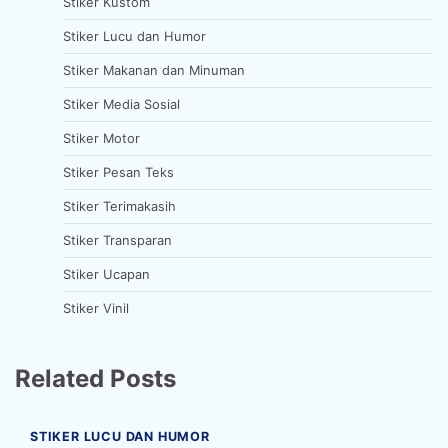
Stiker Kustom
Stiker Lucu dan Humor
Stiker Makanan dan Minuman
Stiker Media Sosial
Stiker Motor
Stiker Pesan Teks
Stiker Terimakasih
Stiker Transparan
Stiker Ucapan
Stiker Vinil
Related Posts
STIKER LUCU DAN HUMOR