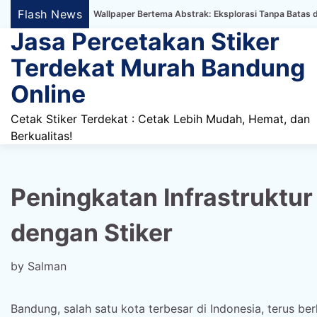
Skip
Flash News
er Dinding Wallpaper Bertema Abstrak: Eksplorasi Tanpa Batas dalam Dekora
to
Jasa Percetakan Stiker
content
Terdekat Murah Bandung
Online
Cetak Stiker Terdekat : Cetak Lebih Mudah, Hemat, dan
Berkualitas!
Peningkatan Infrastruktur
dengan Stiker
by
Salman
Bandung, salah satu kota terbesar di Indonesia, terus be