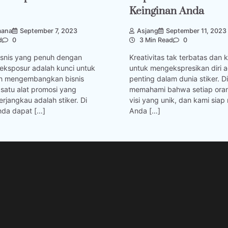
Keinginan Anda
mana
September 7, 2023
Asjang
September 11, 2023
d
0
3 Min Read
0
isnis yang penuh dengan
Kreativitas tak terbatas da
 eksposur adalah kunci untuk
untuk mengekspresikan diri a
an mengembangkan bisnis
penting dalam dunia stiker. Di
satu alat promosi yang
memahami bahwa setiap oran
terjangkau adalah stiker. Di
visi yang unik, dan kami sia
da dapat […]
Anda […]