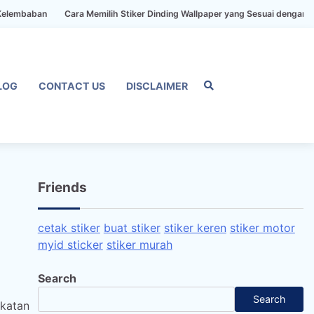
Cara Memilih Stiker Dinding Wallpaper yang Sesuai dengan Gaya Rumah 
LOG
CONTACT US
DISCLAIMER
Home
Privacy
FAQ
Blog
Conta
Dis
Policy
us
Friends
cetak stiker
buat stiker
stiker keren
stiker motor
myid sticker
stiker murah
Search
Search
gkatan