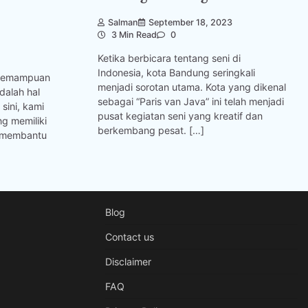
Salman
September 18, 2023
3 Min Read
0
Ketika berbicara tentang seni di
Indonesia, kota Bandung seringkali
n kemampuan
menjadi sorotan utama. Kota yang dikenal
dalah hal
sebagai “Paris van Java” ini telah menjadi
 sini, kami
pusat kegiatan seni yang kreatif dan
g memiliki
berkembang pesat. […]
p membantu
Blog
Contact us
Disclaimer
FAQ