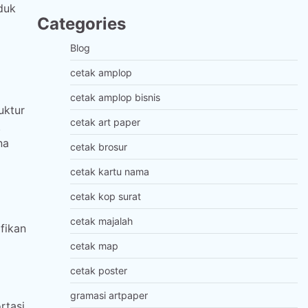
duk
Categories
Blog
cetak amplop
cetak amplop bisnis
uktur
cetak art paper
.
na
cetak brosur
cetak kartu nama
cetak kop surat
cetak majalah
fikan
cetak map
cetak poster
gramasi artpaper
rtasi.