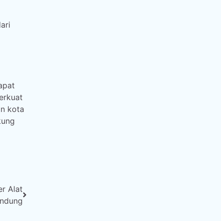
ari
apat
erkuat
n kota
kung
r Alat
andung