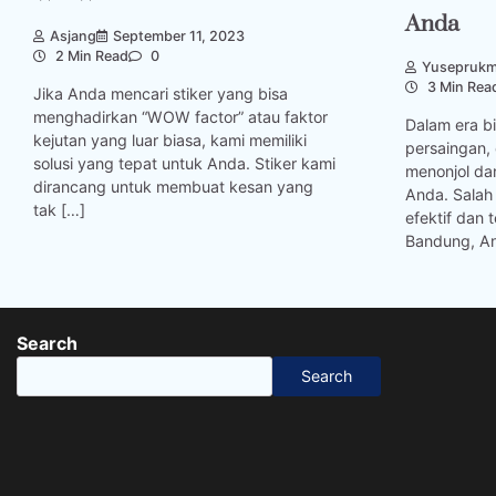
Anda
Asjang
September 11, 2023
2 Min Read
0
Yusepruk
3 Min Rea
Jika Anda mencari stiker yang bisa
menghadirkan “WOW factor” atau faktor
Dalam era b
kejutan yang luar biasa, kami memiliki
persaingan,
solusi yang tepat untuk Anda. Stiker kami
menonjol d
dirancang untuk membuat kesan yang
Anda. Salah 
tak […]
efektif dan 
Bandung, An
Search
Search