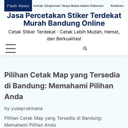
Skip
Flash News
aper Bertema Abstrak: Eksplorasi Tanpa Batas dalam Dekorasi
Ketahanan Stiker D
to
Jasa Percetakan Stiker Terdekat
content
Murah Bandung Online
Cetak Stiker Terdekat : Cetak Lebih Mudah, Hemat,
dan Berkualitas!
Home
Privacy
FAQ
Blog
Conta
Dis
Policy
us
Pilihan Cetak Map yang Tersedia
di Bandung: Memahami Pilihan
Anda
by
yuseprukmana
Pilihan Cetak Map yang Tersedia di Bandung:
Memahami Pilihan Anda