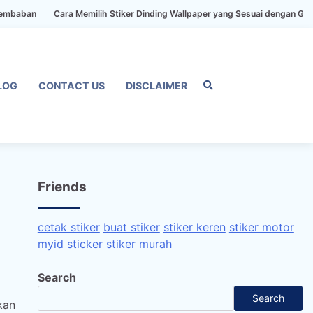
Cara Memilih Stiker Dinding Wallpaper yang Sesuai dengan Gaya Rumah A
LOG
CONTACT US
DISCLAIMER
Home
Privacy
FAQ
Blog
Conta
Dis
Policy
us
Friends
cetak stiker
buat stiker
stiker keren
stiker motor
myid sticker
stiker murah
Search
Search
kan