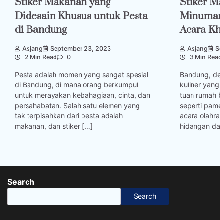
Stiker Makanan yang
Stiker 
Didesain Khusus untuk Pesta
Minuman
di Bandung
Acara K
Asjang
September 23, 2023
Asjang
S
2 Min Read
0
3 Min Rea
Pesta adalah momen yang sangat spesial
Bandung, d
di Bandung, di mana orang berkumpul
kuliner yang
untuk merayakan kebahagiaan, cinta, dan
tuan rumah 
persahabatan. Salah satu elemen yang
seperti pame
tak terpisahkan dari pesta adalah
acara olahr
makanan, dan stiker […]
hidangan d
Search
Search