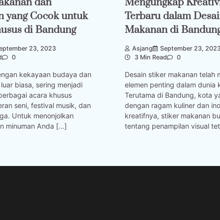
Makanan dan
Mengungkap Kreativ
 yang Cocok untuk
Terbaru dalam Desai
husus di Bandung
Makanan di Bandun
eptember 23, 2023
Asjang
September 23, 202
d
0
3 Min Read
0
engan kekayaan budaya dan
Desain stiker makanan telah 
 luar biasa, sering menjadi
elemen penting dalam dunia k
berbagai acara khusus
Terutama di Bandung, kota y
ran seni, festival musik, dan
dengan ragam kuliner dan ino
aga. Untuk menonjolkan
kreatifnya, stiker makanan b
an minuman Anda […]
tentang penampilan visual tet