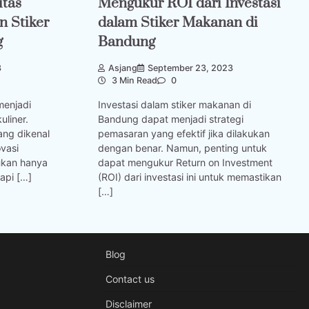
itas
Mengukur ROI dari Investasi
n Stiker
dalam Stiker Makanan di
g
Bandung
3
Asjang
September 23, 2023
3 Min Read
0
menjadi
Investasi dalam stiker makanan di
uliner.
Bandung dapat menjadi strategi
ang dikenal
pemasaran yang efektif jika dilakukan
vasi
dengan benar. Namun, penting untuk
ukan hanya
dapat mengukur Return on Investment
api […]
(ROI) dari investasi ini untuk memastikan
[…]
Blog
Contact us
Disclaimer