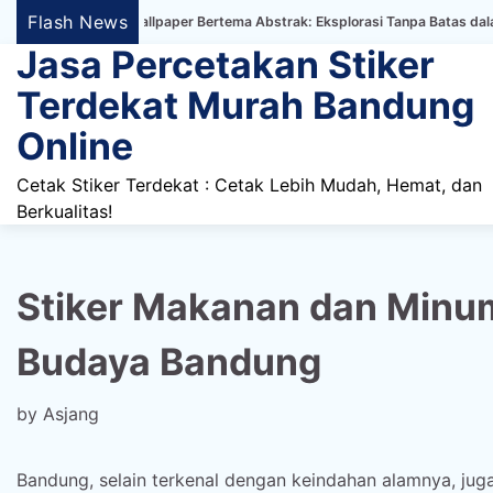
Skip
Flash News
 Dinding Wallpaper Bertema Abstrak: Eksplorasi Tanpa Batas dalam Dekorasi
to
Jasa Percetakan Stiker
content
Terdekat Murah Bandung
Online
Cetak Stiker Terdekat : Cetak Lebih Mudah, Hemat, dan
Berkualitas!
Stiker Makanan dan Min
Budaya Bandung
by
Asjang
Bandung, selain terkenal dengan keindahan alamnya, juga