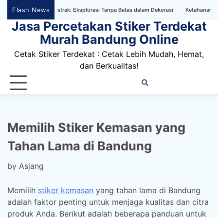
Skip
Flash News
er Bertema Abstrak: Eksplorasi Tanpa Batas dalam Dekorasi
Ketahanan Stiker Di
to
Jasa Percetakan Stiker Terdekat
content
Murah Bandung Online
Cetak Stiker Terdekat : Cetak Lebih Mudah, Hemat,
dan Berkualitas!
Home
Privacy
FAQ
Blog
Conta
Dis
Policy
us
Memilih Stiker Kemasan yang
Tahan Lama di Bandung
by
Asjang
Memilih
stiker kemasan
yang tahan lama di Bandung
adalah faktor penting untuk menjaga kualitas dan citra
produk Anda. Berikut adalah beberapa panduan untuk