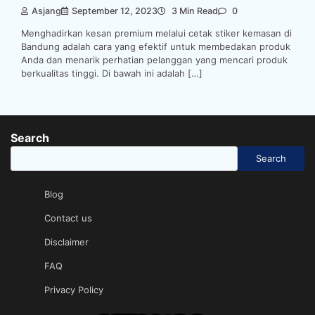
Asjang
September 12, 2023
3 Min Read
0
Menghadirkan kesan premium melalui cetak stiker kemasan di
Bandung adalah cara yang efektif untuk membedakan produk
Anda dan menarik perhatian pelanggan yang mencari produk
berkualitas tinggi. Di bawah ini adalah […]
Search
Search
Blog
Contact us
Disclaimer
FAQ
Privacy Policy