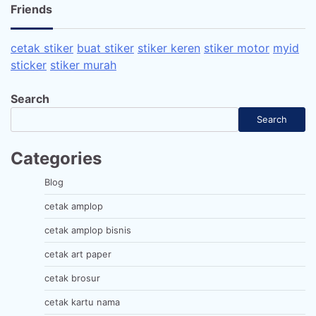
Friends
cetak stiker
buat stiker
stiker keren
stiker motor
myid
sticker
stiker murah
Search
Search
Categories
Blog
cetak amplop
cetak amplop bisnis
cetak art paper
cetak brosur
cetak kartu nama